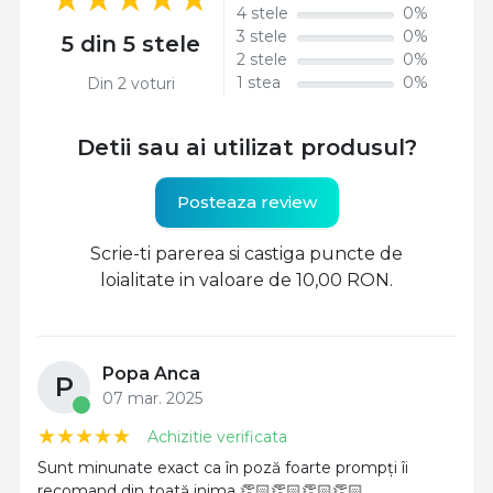
4 stele
0%
3 stele
0%
5 din 5 stele
2 stele
0%
1 stea
0%
Din 2 voturi
Detii sau ai utilizat produsul?
Posteaza review
Scrie-ti parerea si castiga puncte de
loialitate in valoare de 10,00 RON.
Popa Anca
P
07 mar. 2025
Achizitie verificata
Sunt minunate exact ca în poză foarte prompți îi
recomand din toată inima 👏🏻👏🏻👏🏻👏🏻