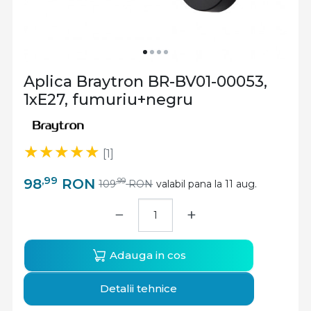
Aplica Braytron BR-BV01-00053,
1xE27, fumuriu+negru
[1]
,99
98
RON
,99
109
RON
valabil pana la 11 aug.
−
+
Adauga in cos
Detalii tehnice