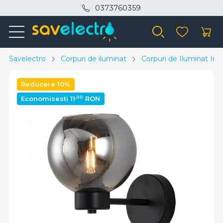
0373760359
Savelectro
Corpuri de iluminat
Corpuri de Iluminat Inte
Reducere 10%
,00
Economisesti 11
RON