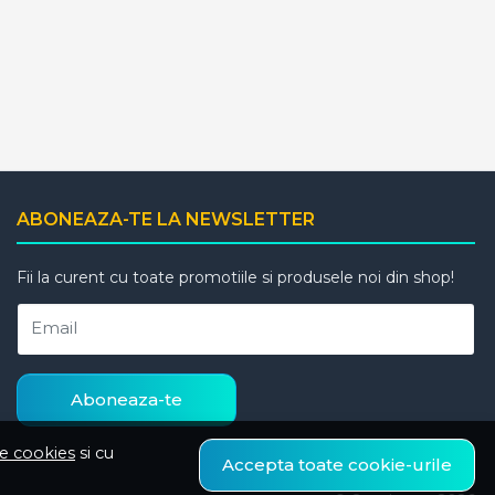
ABONEAZA-TE LA NEWSLETTER
Fii la curent cu toate promotiile si produsele noi din shop!
Email
Aboneaza-te
de cookies
si cu
Accepta toate cookie-urile