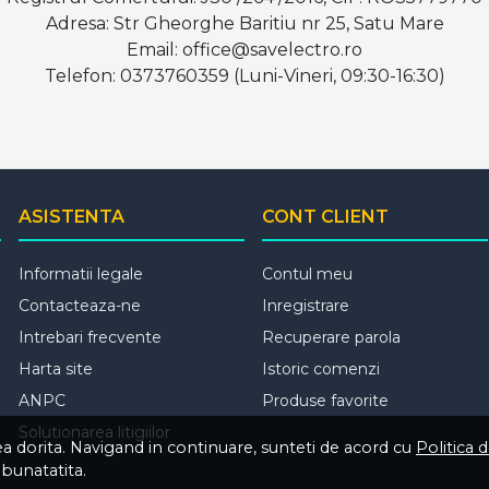
Adresa: Str Gheorghe Baritiu nr 25, Satu Mare
Email: office@savelectro.ro
Telefon: 0373760359 (Luni-Vineri, 09:30-16:30)
ASISTENTA
CONT CLIENT
Informatii legale
Contul meu
Contacteaza-ne
Inregistrare
Intrebari frecvente
Recuperare parola
Harta site
Istoric comenzi
ANPC
Produse favorite
Solutionarea litigiilor
tea dorita. Navigand in continuare, sunteti de acord cu
Politica 
mbunatatita.