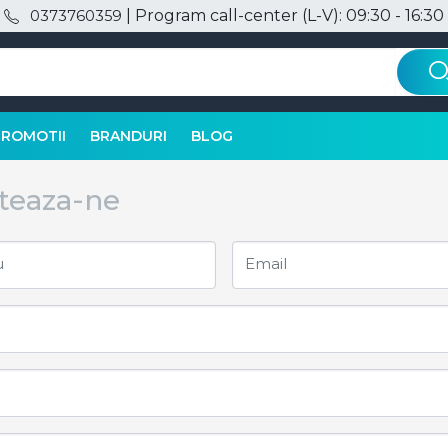
| Program call-center (L-V): 09:30 - 16:30
0373760359
PROMOTII
BRANDURI
BLOG
teaza-ne
u
Email