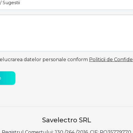
elucrarea datelor personale conform
Politicii de Confide
e
Savelectro SRL
Registrul Comertului: J30 /264 /2016, CIF: RO35779770