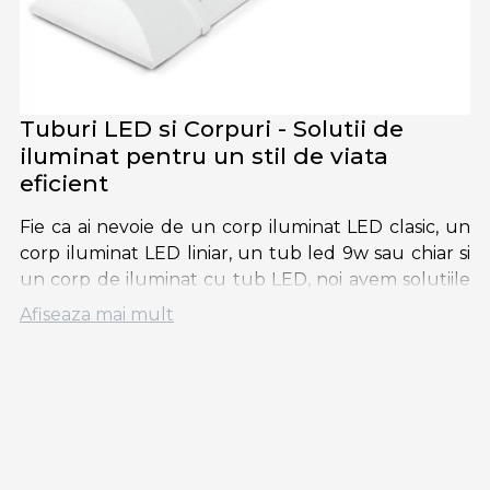
Tuburi LED si Corpuri - Solutii de
iluminat pentru un stil de viata
eficient
Fie ca ai nevoie de un corp iluminat LED clasic, un
corp iluminat LED liniar, un tub led 9w sau chiar si
un corp de iluminat cu tub LED, noi avem solutiile
ideale indiferent de modul de proiect pe care il
Afiseaza mai mult
desfasori. Fie ca esti un profesionist in domeniul
electric sau un simplu pasionat de bricolaj,
produsele noastre sunt extrem de intuitive si usor
de manevrat.
Atat pretul tuburilor cu LED, cat si al
corpurilor de
iluminat
este extrem de accesibil. Astfel, ai parte de