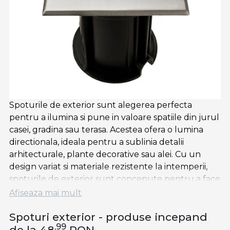
Spoturile de exterior sunt alegerea perfecta
pentru a ilumina si pune in valoare spatiile din jurul
casei, gradina sau terasa. Acestea ofera o lumina
directionala, ideala pentru a sublinia detalii
arhitecturale, plante decorative sau alei. Cu un
design variat si materiale rezistente la intemperii,
spoturile de exterior sunt concepute pentru a face
fata conditiilor meteo dificile, asigurand o durata
Afiseaza mai mult
lunga de viata si o functionalitate impecabila.
Spoturi exterior - produse incepand
Pot fi incorporate discret in sol sau montate pe
,99
de la 48
RON