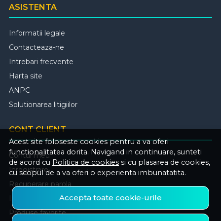
ASISTENTA
Informatii legale
Contacteaza-ne
Intrebari frecvente
Harta site
ANPC
Solutionarea litigiilor
CONT CLIENT
Acest site foloseste cookies pentru a va oferi
functionalitatea dorita. Navigand in continuare, sunteti
Contul meu
de acord cu
Politica de cookies
si cu plasarea de cookies,
Inregistrare
cu scopul de a va oferi o experienta imbunatatita.
Recuperare parola
Accepta toate cookie-urile
Istoric comenzi
Produse favorite