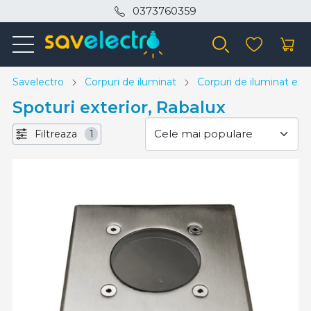
0373760359
Savelectro
Corpuri de iluminat
Corpuri de iluminat exte
Spoturi exterior, Rabalux
Filtreaza
1