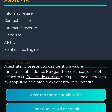
ASISTENTA
Informatii legale
Contacteaza-ne
Intrebari frecvente
Harta site
ANPC
Solutionarea litigiilor
CONT CLIENT
Acest site foloseste cookies pentru a va oferi
functionalitatea dorita. Navigand in continuare, sunteti
Contul meu
de acord cu
Politica de cookies
si cu plasarea de cookies,
cu scopul de a va oferi o experienta imbunatatita.
Inregistrare
Recuperare parola
Accepta toate cookie-urile
Istoric comenzi
Produse favorite
Doar cookie-uri esentiale