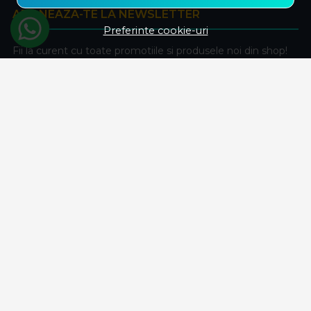
ABONEAZA-TE LA NEWSLETTER
Preferinte cookie-uri
Fii la curent cu toate promotiile si produsele noi din shop!
Email
Aboneaza-te