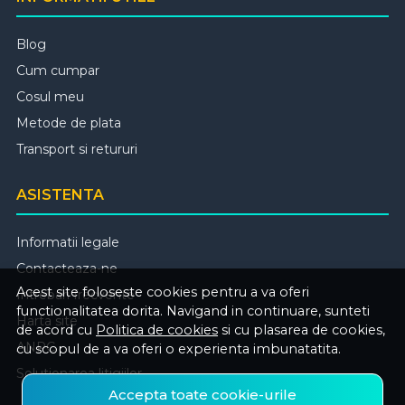
Blog
Cum cumpar
Cosul meu
Metode de plata
Transport si retururi
ASISTENTA
Informatii legale
Contacteaza-ne
Acest site foloseste cookies pentru a va oferi
Intrebari frecvente
functionalitatea dorita. Navigand in continuare, sunteti
Harta site
de acord cu
Politica de cookies
si cu plasarea de cookies,
ANPC
cu scopul de a va oferi o experienta imbunatatita.
Solutionarea litigiilor
Accepta toate cookie-urile