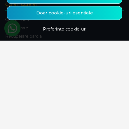
CONT CLIENT
Doar cookie-uri esentiale
Contul meu
Inregistrare
Preferinte cookie-uri
Recuperare parola
Istoric comenzi
Produse favorite
ABONEAZA-TE LA NEWSLETTER
Fii la curent cu toate promotiile si produsele noi din shop!
Email
Aboneaza-te