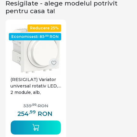
limitate si pot varia in functie de disponibilitate.
Resigilate - alege modelul potrivit
pentru casa ta!
Reducere 25%
,00
Economisesti 85
RON
(RESIGILAT) Variator
universal rotativ LED,
2 module, alb,
Schneider Easy Styl
,99
339
RON
,99
254
RON