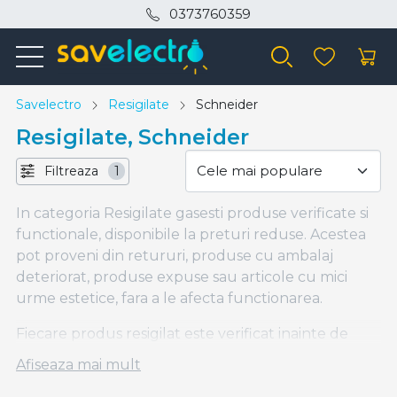
0373760359
Savelectro
Resigilate
Schneider
Resigilate, Schneider
Filtreaza
1
In categoria Resigilate gasesti produse verificate si
functionale, disponibile la preturi reduse. Acestea
pot proveni din retururi, produse cu ambalaj
deteriorat, produse expuse sau articole cu mici
urme estetice, fara a le afecta functionarea.
Fiecare produs resigilat este verificat inainte de
listare si include o descriere clara a starii sale,
Afiseaza mai mult
pentru ca tu sa stii exact ce cumperi. Stocurile sunt