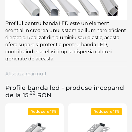
Profilul pentru banda LED este un element
esential in crearea unui sistem de iluminare eficient
si estetic. Realizat din aluminiu sau plastic, acesta
ofera suport si protectie pentru banda LED,
contribuind in acelasi timp la dispersia caldurii
generate de aceasta.
Exista o varietate de tipuri de profil banda led
Afiseaza mai mult
disponibile pe piata, profilele incastrate sau aplicate,
fiecare adaptat pentru diverse aplicatii si nevoi de
Profile banda led - produse incepand
design.
,99
de la 15
RON
Model Profil Banda LED Aplicat
Reducere 11%
Reducere 11%
Profilul pentru
banda LED
aplicat se monteaza de
obicei pe suprafete plane si accesibile, cum ar fi
peretii, plafoanele, sau mobilierul. Se fixeaza fie cu