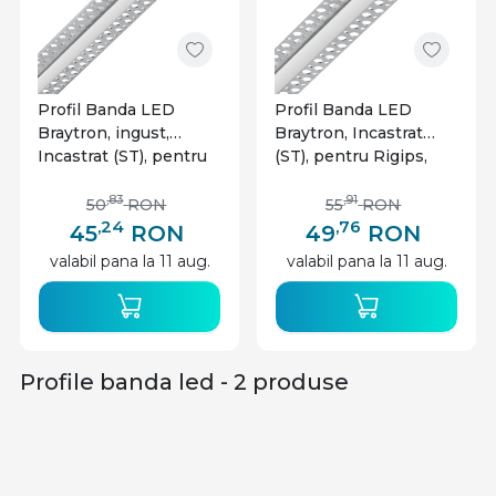
ajutorul adezivilor speciali, fie prin suruburi,
asigurandu-se ca suportul ofera o stabilitate
adecvata si o buna dispersie a luminii.
Profil Banda LED
Profil Banda LED
Braytron, ingust,
Braytron, Incastrat
Incastrat (ST), pentru
(ST), pentru Rigips,
Rigips, Aluminiu + Alb
Aluminiu + Alb Mat,
Mat, 2m
2m
,83
,91
50
RON
55
RON
,24
,76
45
RON
49
RON
valabil pana la 11 aug.
valabil pana la 11 aug.
Profile banda led - 2 produse
Model Profil Banda LED Incastrat
Profilul pentru banda LED incastrat se monteaza in