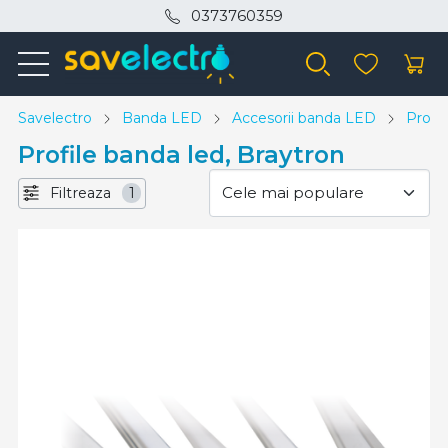
0373760359
Savelectro
Banda LED
Accesorii banda LED
Profil
Profile banda led, Braytron
Filtreaza
1