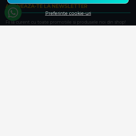
ABONEAZA-TE LA NEWSLETTER
Preferinte cookie-uri
Fii la curent cu toate promotiile si produsele noi din shop!
Email
Aboneaza-te