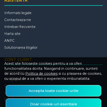
ASISTENTA
Informatii legale
Contacteaza-ne
Intrebari frecvente
Harta site
ANPC
Solutionarea litigiilor
CONT CLIENT
Acest site foloseste cookies pentru a va oferi
functionalitatea dorita. Navigand in continuare, sunteti
Contul meu
de acord cu
Politica de cookies
si cu plasarea de cookies,
cu scopul de a va oferi o experienta imbunatatita.
Inregistrare
Recuperare parola
Accepta toate cookie-urile
Istoric comenzi
Produse favorite
Doar cookie-uri esentiale