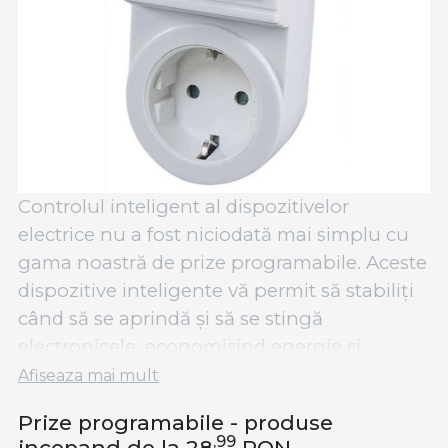
Controlul inteligent al dispozitivelor
electrice nu a fost niciodată mai simplu cu
gama noastră de prize programabile. Aceste
dispozitive inteligente vă permit să stabiliți
când să se aprindă și să se stingă
electronicele, economisind energie și
prelungind durata de viață a aparatelor.
Afiseaza mai mult
Prizele noastre programabile sunt ușor de
Prize programabile - produse
,99
configurat și folosit, cu opțiuni pentru
incepand de la 28
RON