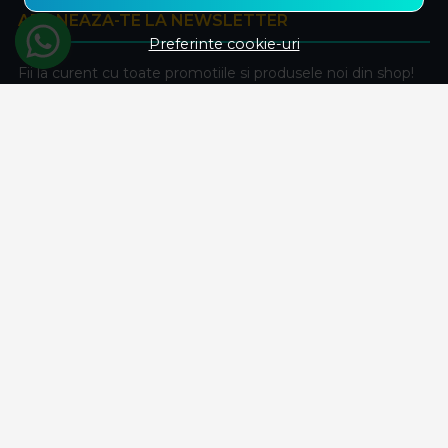
ABONEAZA-TE LA NEWSLETTER
Preferinte cookie-uri
Fii la curent cu toate promotiile si produsele noi din shop!
Email
Aboneaza-te