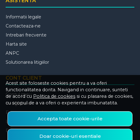
ASISTENTA
Informatii legale
Contacteaza-ne
Intrebari frecvente
Harta site
ANPC
Solutionarea litigiilor
CONT CLIENT
Acest site foloseste cookies pentru a va oferi
functionalitatea dorita. Navigand in continuare, sunteti
Contul meu
de acord cu
Politica de cookies
si cu plasarea de cookies,
cu scopul de a va oferi o experienta imbunatatita.
Inregistrare
Recuperare parola
Accepta toate cookie-urile
Istoric comenzi
Produse favorite
Doar cookie-uri esentiale