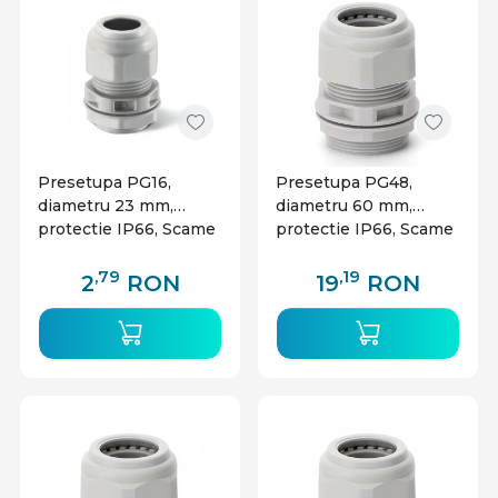
pentru orice proiect.
Presetupa PG16,
Presetupa PG48,
diametru 23 mm,
diametru 60 mm,
protectie IP66, Scame
protectie IP66, Scame
,79
,19
2
RON
19
RON