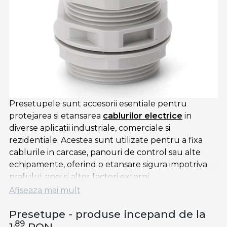
Presetupele sunt accesorii esentiale pentru
protejarea si etansarea
cablurilor electrice
in
diverse aplicatii industriale, comerciale si
rezidentiale. Acestea sunt utilizate pentru a fixa
cablurile in carcase, panouri de control sau alte
echipamente, oferind o etansare sigura impotriva
prafului, apei si altor factori externi.
Afiseaza mai mult
Fabricate din materiale precum plasticul rezistent,
alama sau otel inoxidabil, presetupele sunt
Presetupe - produse incepand de la
disponibile intr-o gama variata de dimensiuni si
,89
1
RON