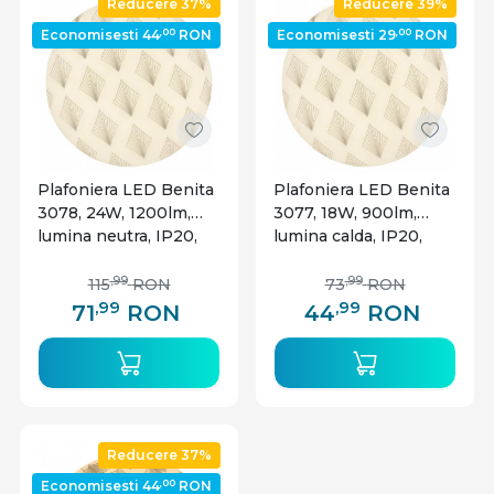
Reducere 37%
Reducere 39%
,00
,00
Economisesti 44
RON
Economisesti 29
RON
Plafoniera LED Benita
Plafoniera LED Benita
3078, 24W, 1200lm,
3077, 18W, 900lm,
lumina neutra, IP20,
lumina calda, IP20,
alba, Rabalux
alba, Rabalux
,99
,99
115
RON
73
RON
,99
,99
71
RON
44
RON
Reducere 37%
,00
Economisesti 44
RON