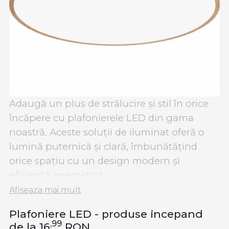
Adaugă un plus de strălucire și stil în orice
încăpere cu plafonierele LED din gama
noastră. Aceste soluții de iluminat oferă o
lumină puternică și clară, îmbunătățind
orice spațiu cu un design modern și
eficiență energetică.
Afiseaza mai mult
Plafonierele LED sunt opțiuni excelente
pentru o varietate de spații, de la livinguri și
Plafoniere LED - produse incepand
,99
dormitoare, la birouri sau holuri. Oferind o
de la 16
RON