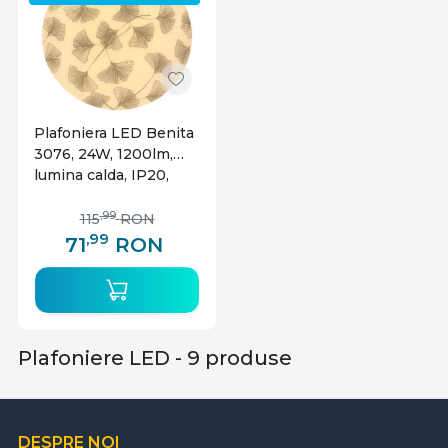
Plafoniera LED Benita
3076, 24W, 1200lm,
lumina calda, IP20,
alba, Rabalux
,99
115
RON
,99
71
RON
Plafoniere LED - 9 produse
DESPRE NOI