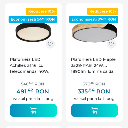
Reducere 10%
Reducere 10%
,60
,32
Economisesti 54
RON
Economisesti 37
RON
Plafoniera LED
Plafoniera LED Maple
Achilles 3146, cu
3528-RAB, 24W,
telecomanda, 40W,
1890lm, lumina calda,
3200lm, lumina
IP20, neagra mata,
calda+neutra+rece,
Rabalux
,02
,16
546
RON
373
RON
IP20, neagra, Rabalux
,42
,84
491
RON
335
RON
valabil pana la 11 aug.
valabil pana la 11 aug.