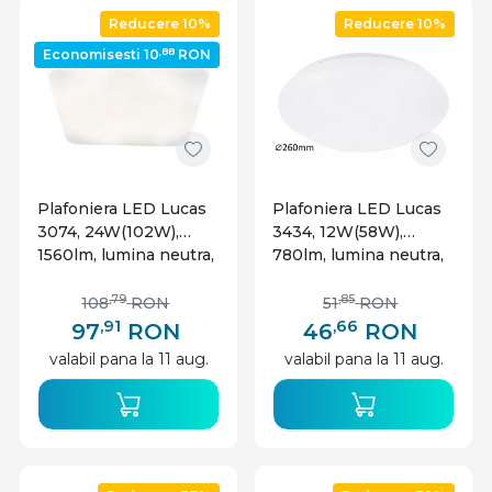
Reducere 10%
Reducere 10%
,88
Economisesti 10
RON
Plafoniera LED Lucas
Plafoniera LED Lucas
3074, 24W(102W),
3434, 12W(58W),
1560lm, lumina neutra,
780lm, lumina neutra,
IP20, alba, Rabalux
IP20, alba, Rabalux
,79
,85
108
RON
51
RON
,91
,66
97
RON
46
RON
valabil pana la 11 aug.
valabil pana la 11 aug.