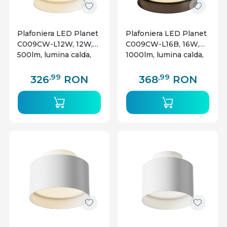
Plafoniera LED Planet
Plafoniera LED Planet
C009CW-L12W, 12W,
C009CW-L16B, 16W,
500lm, lumina calda,
1000lm, lumina calda,
IP20, alba, Maytoni
IP20, neagra, Maytoni
,99
,99
326
RON
368
RON