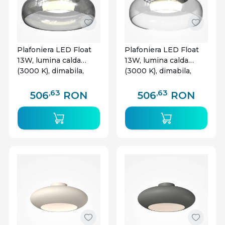
Plafoniera LED Float
Plafoniera LED Float
13W, lumina calda
13W, lumina calda
(3000 K), dimabila,
(3000 K), dimabila,
IP20, neagra+fumurie,
IP20,
Maytoni
neagra+transparenta,
,63
,63
506
RON
506
RON
Maytoni