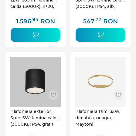
12W, 689 lm, lumina
Spin, 5W, lumina calda
calda (3000K), IP20,
(3000K), IP54, alb,
maro, Maytoni
Maytoni
,84
,77
1.596
RON
547
RON
Plafoniera exterior
Plafoniera Rim, 35W,
Spin, 5W, lumina calda
dimabila, neagra,
(3000K), IP54, grafit,
Maytoni
Maytoni