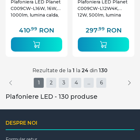
Plafoniera LED Planet
Plafoniera LED Planet
C009CW-L16W, 16W,
C009CW-L12W4K,
1000lm, lumina calda,
12W, 500lm, lumina
IP20, alba, Maytoni
neutra, IP20, alba,
Maytoni
,99
,99
410
RON
297
RON
Rezultate de la
1
la
24
din
130
1
2
3
4
...
6
Plafoniere LED - 130 produse
DESPRE NOI
Formular retur