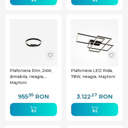
Plafoniera Rim, 24W,
Plafoniera LED Rida,
dimabila, neagra,
78W, neagra, Maytoni
Maytoni
,55
,27
955
RON
3.122
RON