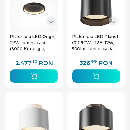
Plafoniera LED Orign,
Plafoniera LED Planet
27W, lumina calda
C009CW-L12B, 12W,
(3000 K), neagra,
500lm, lumina calda,
Maytoni
IP20, neagra, Maytoni
,12
,99
2.477
RON
326
RON