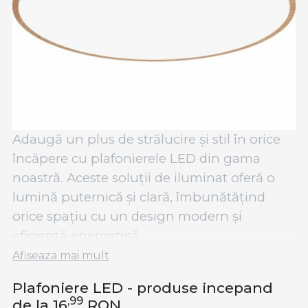
Adaugă un plus de strălucire și stil în orice
încăpere cu plafonierele LED din gama
noastră. Aceste soluții de iluminat oferă o
lumină puternică și clară, îmbunătățind
orice spațiu cu un design modern și
eficiență energetică.
Afiseaza mai mult
Plafonierele LED sunt opțiuni excelente
pentru o varietate de spații, de la livinguri și
Plafoniere LED - produse incepand
,99
dormitoare, la birouri sau holuri. Oferind o
de la 16
RON