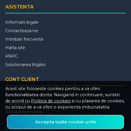
ASISTENTA
Informatii legale
Contacteaza-ne
Intrebari frecvente
Harta site
ANPC
Solutionarea litigiilor
CONT CLIENT
Acest site foloseste cookies pentru a va oferi
functionalitatea dorita. Navigand in continuare, sunteti
Contul meu
de acord cu
Politica de cookies
si cu plasarea de cookies,
Inregistrare
cu scopul de a va oferi o experienta imbunatatita.
Recuperare parola
Istoric comenzi
Accepta toate cookie-urile
Produse favorite