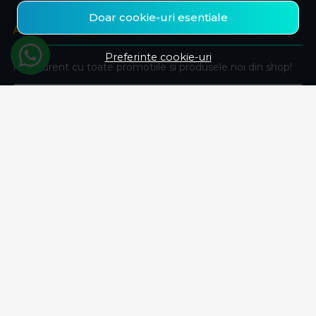
Doar cookie-uri esentiale
ABONEAZA-TE LA NEWSLETTER
Preferinte cookie-uri
Fii la curent cu toate promotiile si produsele noi din shop!
Email
Aboneaza-te