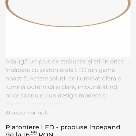
Adaugă un plus de strălucire și stil în orice
încăpere cu plafonierele LED din gama
noastră. Aceste soluții de iluminat oferă o
lumină puternică și clară, îmbunătățind
orice spațiu cu un design modern și
eficiență energetică.
Afiseaza mai mult
Plafonierele LED sunt opțiuni excelente
pentru o varietate de spații, de la livinguri și
Plafoniere LED - produse incepand
,99
dormitoare, la birouri sau holuri. Oferind o
de la 16
RON