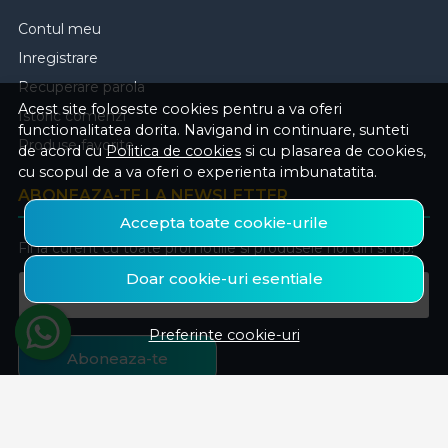
Contul meu
Inregistrare
Recuperare parola
Acest site foloseste cookies pentru a va oferi
Istoric comenzi
functionalitatea dorita. Navigand in continuare, sunteti
Produse favorite
de acord cu
Politica de cookies
si cu plasarea de cookies,
cu scopul de a va oferi o experienta imbunatatita.
ABONEAZA-TE LA NEWSLETTER
Accepta toate cookie-urile
Fii la curent cu toate promotiile si produsele noi din shop!
Doar cookie-uri esentiale
Email
Preferinte cookie-uri
Aboneaza-te