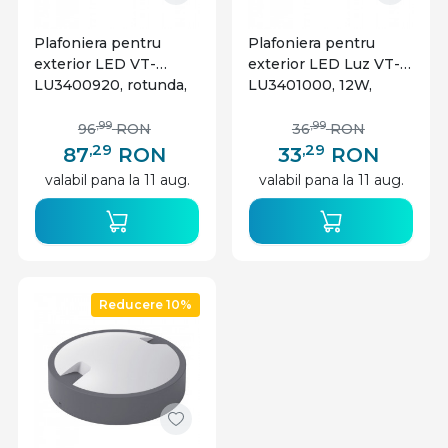
la economisirea energiei si sporesc siguranta, facand
Plafoniera pentru
Plafoniera pentru
aceste plafoniere perfecte pentru orice locuinta.
exterior LED VT-
exterior LED Luz VT-
LU3400920, rotunda,
LU3401000, 12W,
25W, 1700lm, lumina
816lm, lumina neutra,
neutra, IP65, alba, Vito
IP65, alba, Vito
,99
,99
96
RON
36
RON
,29
,29
87
RON
33
RON
valabil pana la 11 aug.
valabil pana la 11 aug.
Reducere 10%