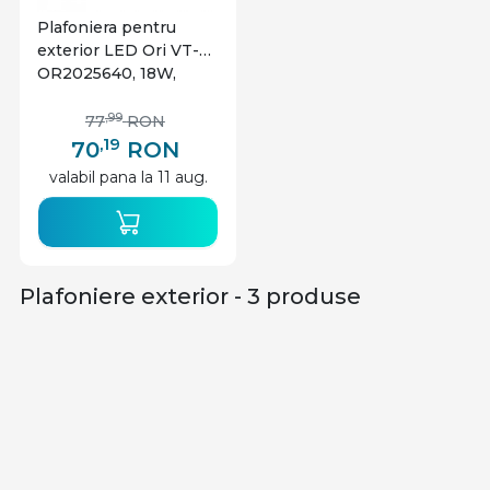
Plafoniera pentru
exterior LED Ori VT-
OR2025640, 18W,
1260lm, lumina neutra,
IP65, gri, Vito
,99
77
RON
,19
70
RON
valabil pana la 11 aug.
Plafoniere exterior - 3 produse