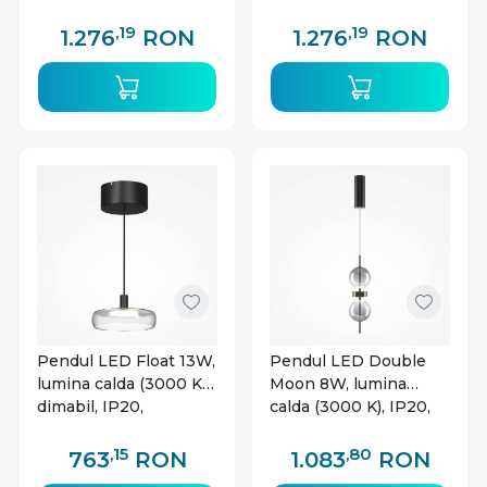
calda/neutra, IP20,
Maytoni
negru, Maytoni
,19
,19
1.276
RON
1.276
RON
Pendul LED Float 13W,
Pendul LED Double
lumina calda (3000 K),
Moon 8W, lumina
dimabil, IP20,
calda (3000 K), IP20,
negru+transparent,
negru, Maytoni
Maytoni
,15
,80
763
RON
1.083
RON