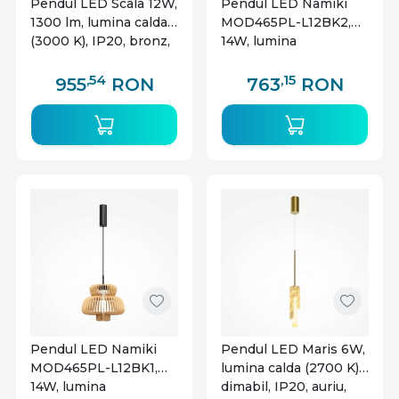
Pendul LED Scala 12W,
Pendul LED Namiki
1300 lm, lumina calda
MOD465PL-L12BK2,
(3000 K), IP20, bronz,
14W, lumina
Maytoni
calda/neutra, IP20,
negru, Maytoni
,54
,15
955
RON
763
RON
Pendul LED Namiki
Pendul LED Maris 6W,
MOD465PL-L12BK1,
lumina calda (2700 K),
14W, lumina
dimabil, IP20, auriu,