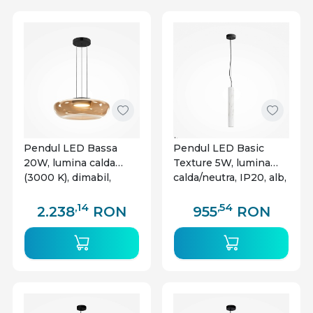
Pendul LED Bassa
Pendul LED Basic
20W, lumina calda
Texture 5W, lumina
(3000 K), dimabil,
calda/neutra, IP20, alb,
IP20, negru, Maytoni
Maytoni
,14
,54
2.238
RON
955
RON