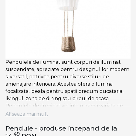
Pendulele de iluminat sunt corpuri de iluminat
suspendate, apreciate pentru designul lor modern
si versatil, potrivite pentru diverse stiluri de
amenajare interioara. Acestea ofera o lumina
focalizata, ideala pentru spatii precum bucataria,
livingul, zona de dining sau biroul de acasa.
Pendulele de iluminat vin intr-o gama variata de
forme, dimensiuni si materiale, de la modele
Afiseaza mai mult
industriale din metal si sticla, pana la variante
Pendule - produse incepand de la
elegante din lemn, cu detalii minimaliste sau
,49
vintage.
14
RON