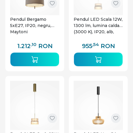
Pendul Bergamo
Pendul LED Scala 12W,
5xE27, IP20, negru,
1300 lm, lumina calda
Maytoni
(3000 K), IP20, alb,
Maytoni
,10
,54
1.212
RON
955
RON