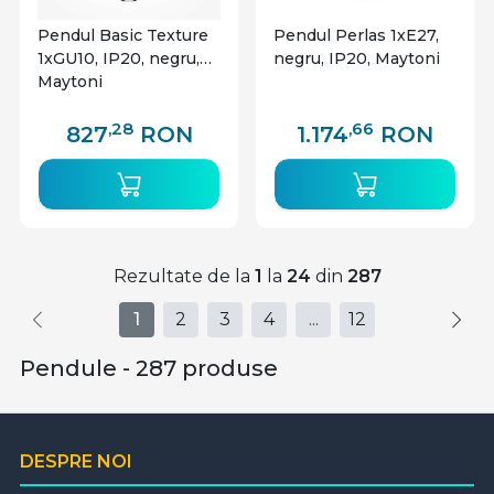
Pendul Basic Texture
Pendul Perlas 1xE27,
1xGU10, IP20, negru,
negru, IP20, Maytoni
Maytoni
,28
,66
827
RON
1.174
RON
Rezultate de la
1
la
24
din
287
1
2
3
4
...
12
Pendule - 287 produse
DESPRE NOI