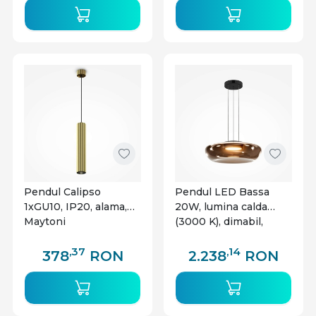
Pendul Calipso
Pendul LED Bassa
1xGU10, IP20, alama,
20W, lumina calda
Maytoni
(3000 K), dimabil,
IP20, negru, Maytoni
,37
,14
378
RON
2.238
RON