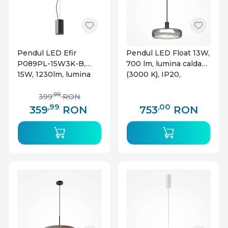
Pendul LED Efir
Pendul LED Float 13W,
P089PL-15W3K-B,
700 lm, lumina calda
15W, 1230lm, lumina
(3000 K), IP20,
calda, IP20, negru,
dimabil, negru,
Maytoni
Maytoni
,99
399
RON
,99
,00
359
RON
753
RON