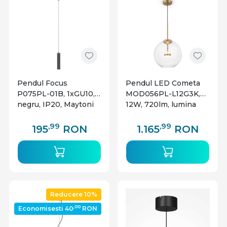
Pendul Focus
Pendul LED Cometa
P075PL-01B, 1xGU10,
MOD056PL-L12G3K,
negru, IP20, Maytoni
12W, 720lm, lumina
calda, IP20,
auriu+transparent,
,99
,99
195
RON
1.165
RON
Maytoni
Reducere 10%
,00
Economisesti 40
RON