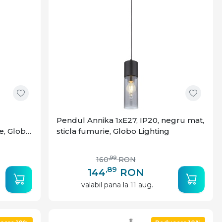
Pendul Annika 1xE27, IP20, negru mat,
e, Globo
sticla fumurie, Globo Lighting
,99
160
RON
,89
144
RON
valabil pana la 11 aug.