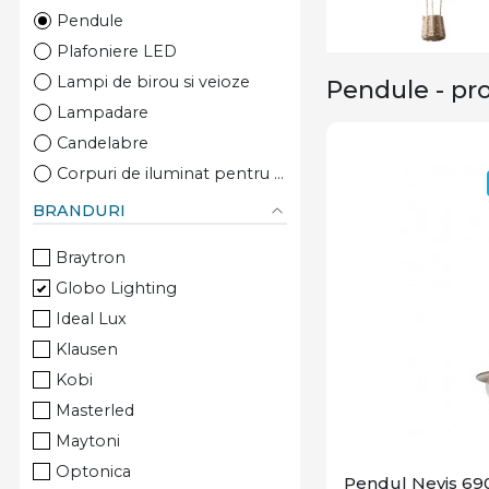
Pendule
Plafoniere LED
Lampi de birou si veioze
Pendule - pr
Lampadare
Candelabre
Corpuri de iluminat pentru copii
Lustre LED
BRANDURI
Aplice LED
Braytron
Lustre
Globo Lighting
Aplice
Ideal Lux
Klausen
Kobi
Masterled
Maytoni
Optonica
Pendul Nevis 690