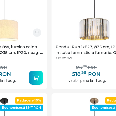
 8W, lumina calda
Pendul Run 1xE27, Ø35 cm, IP
 Ø35 cm, IP20, neagra,
imitatie lemn, sticla fumurie, 
Lighting
,99
RON
575
RON
,39
RON
518
RON
la 11 aug.
valabil pana la 11 aug.
Reducere 10%
Redu
,10
Economisesti 18
RON
Economisesti 