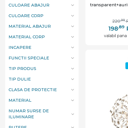
Rabalux
transparent+auri
CULOARE ABAJUR
Trio Lighting
CULOARE CORP
,99
220
MATERIAL ABAJUR
,89
198
valabil pana 
MATERIAL CORP
INCAPERE
FUNCTII SPECIALE
TIP PRODUS
TIP DULIE
CLASA DE PROTECTIE
MATERIAL
NUMAR SURSE DE
ILUMINARE
PUTERE