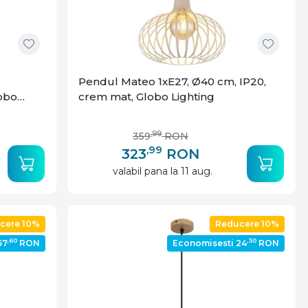
Pendul Mateo 1xE27, Ø40 cm, IP20,
lobo
crem mat, Globo Lighting
,99
359
RON
,99
323
RON
valabil pana la 11 aug.
cere 10%
Reducere 10%
,60
,30
57
RON
Economisesti 24
RON