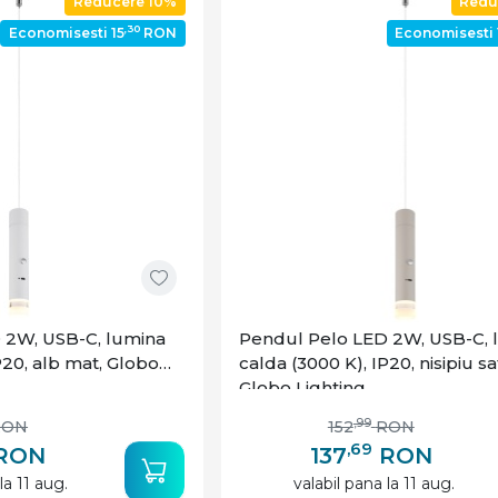
Reducere 10%
Redu
,30
Economisesti 15
RON
Economisesti 
 2W, USB-C, lumina
Pendul Pelo LED 2W, USB-C, 
P20, alb mat, Globo
calda (3000 K), IP20, nisipiu sa
Globo Lighting
,99
RON
152
RON
,69
RON
137
RON
la 11 aug.
valabil pana la 11 aug.