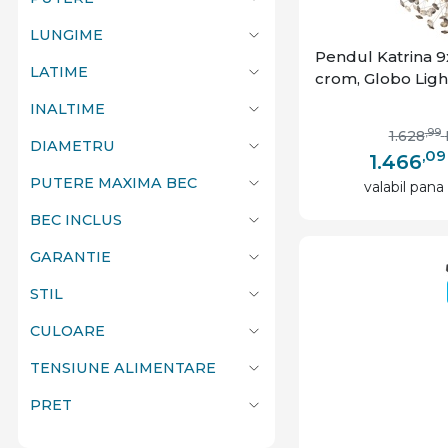
LUNGIME
Pendul Katrina 9x
LATIME
crom, Globo Ligh
INALTIME
,99
1.628
DIAMETRU
,09
1.466
PUTERE MAXIMA BEC
valabil pana 
BEC INCLUS
GARANTIE
STIL
CULOARE
TENSIUNE ALIMENTARE
PRET