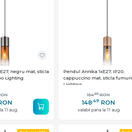
E27, negru mat, sticla
Pendul Annika 1xE27, IP20,
bo Lighting
cappuccino mat, sticla fumuri
Lighting
,99
RON
164
RON
,49
RON
148
RON
la 11 aug.
valabil pana la 11 aug.