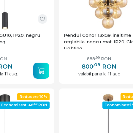
GU10, IP20, negru
Pendul Conor 13xG9, inaltime
ing
reglabila, negru mat, IP20, G
Lighting
,99
RON
888
RON
,09
RON
800
RON
la 11 aug.
valabil pana la 11 aug.
Reducere 10%
Redu
,60
Economisesti 46
RON
Economisesti 