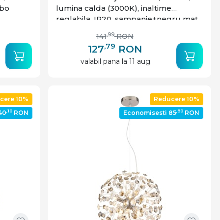
obo
lumina calda (3000K), inaltime
reglabila, IP20, sampanie+negru mat,
Globo Lighting
,99
141
RON
,79
127
RON
valabil pana la 11 aug.
cere 10%
Reducere 10%
,10
,80
40
RON
Economisesti 85
RON