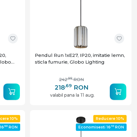
20,
Pendul Run 1xE27, IP20, imitatie lemn,
Globo
sticla fumurie, Globo Lighting
,99
242
RON
,69
218
RON
valabil pana la 11 aug.
cere 10%
Reducere 10%
,50
,10
16
RON
Economisesti 16
RON