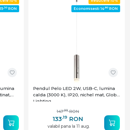
cere 10%
Reducere 10%
,30
,80
15
RON
Economisesti 14
RON
lumina
Pendul Pelo LED 2W, USB-C, lumina
tinat,
calda (3000 K), IP20, nichel mat, Globo
Lighting
,99
147
RON
,19
133
RON
valabil pana la 11 aug.