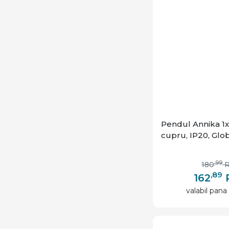
Pendul Annika 1x
cupru, IP20, Glo
,99
180
,89
162
valabil pana 