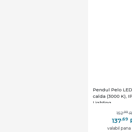
Pendul Pelo LED
calda (3000 K), I
Lighting
,99
152
,69
137
valabil pana 