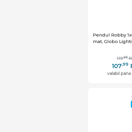
Pendul Robby 1x
mat, Globo Light
,99
119
,99
107
valabil pana 