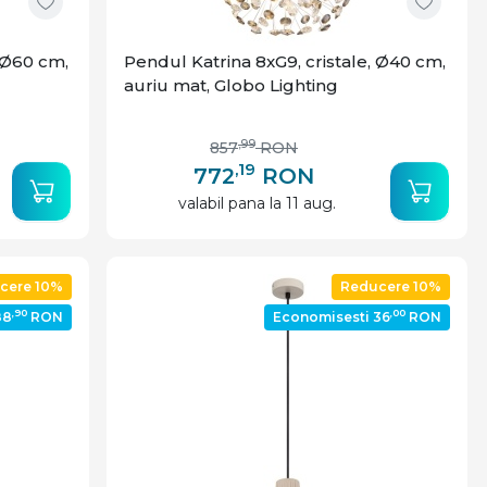
, Ø60 cm,
Pendul Katrina 8xG9, cristale, Ø40 cm,
auriu mat, Globo Lighting
,99
857
RON
,19
772
RON
valabil pana la 11 aug.
cere 10%
Reducere 10%
,90
,00
88
RON
Economisesti 36
RON