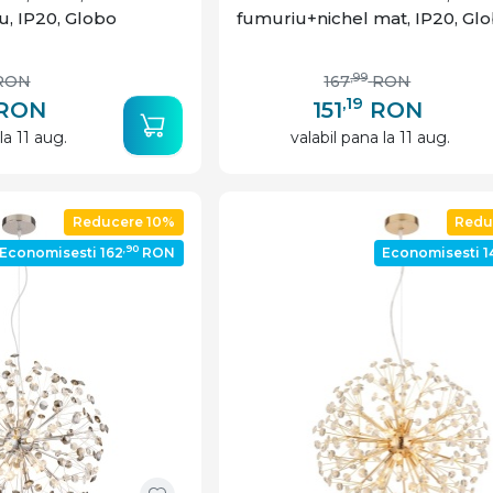
u, IP20, Globo
fumuriu+nichel mat, IP20, Gl
,99
RON
167
RON
,19
RON
151
RON
la 11 aug.
valabil pana la 11 aug.
Reducere 10%
Redu
,90
Economisesti 162
RON
Economisesti 1