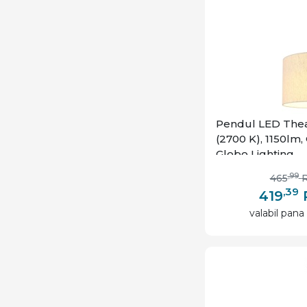
Pendul LED Thea
(2700 K), 1150lm,
Globo Lighting
,99
465
,39
419
valabil pana 