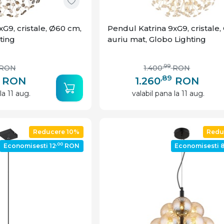
G9, cristale, Ø60 cm,
Pendul Katrina 9xG9, cristale
ting
auriu mat, Globo Lighting
,99
RON
1.400
RON
,89
RON
1.260
RON
la 11 aug.
valabil pana la 11 aug.
Reducere 10%
Redu
,00
Economisesti 12
RON
Economisesti 