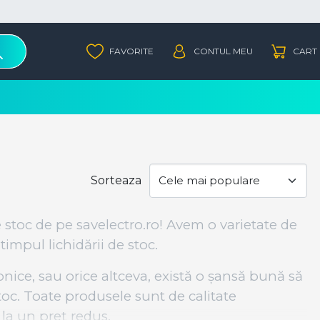
Sorteaza
e stoc de pe savelectro.ro! Avem o varietate de
timpul lichidării de stoc.
onice, sau orice altceva, există o șansă bună să
stoc. Toate produsele sunt de calitate
la un preț redus.