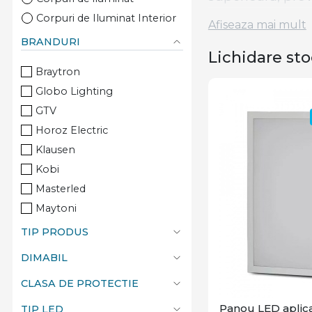
Corpuri de Iluminat Interior
Afiseaza mai mult
Nu rata oportuni
BRANDURI
sunt disponibile
Lichidare sto
și profită de ace
Braytron
Globo Lighting
GTV
Horoz Electric
Klausen
Kobi
Masterled
Maytoni
Optonica
TIP PRODUS
Rabalux
DIMABIL
Schneider
CLASA DE PROTECTIE
Spectrum LED
Starke
Panou LED aplic
TIP LED