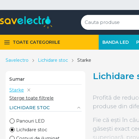
TOATE CATEGORIILE
BANDA LED
Savelectro
Lichidare stoc
Starke
Lichidare 
Sumar
Starke
Profită de reduc
Sterge toate filtrele
produse din difer
LICHIDARE STOC
Fie că ești în c
Panouri LED
găsești exact ce
Lichidare stoc
superioară, prov
Corpuri de iluminat