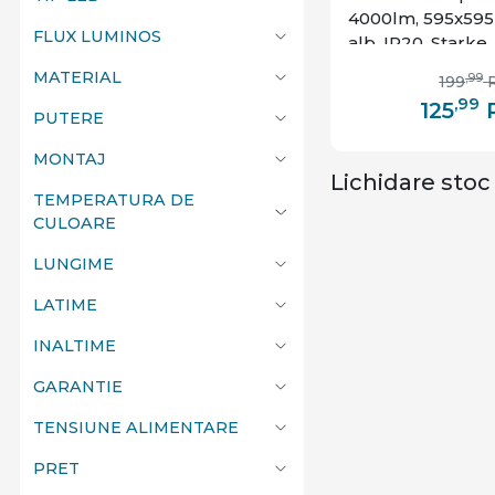
4000lm, 595x595
Trio Lighting
FLUX LUMINOS
alb, IP20, Starke
V-Tac
MATERIAL
,99
199
Vito
,99
125
PUTERE
MONTAJ
Lichidare stoc
TEMPERATURA DE
CULOARE
LUNGIME
LATIME
INALTIME
GARANTIE
TENSIUNE ALIMENTARE
PRET