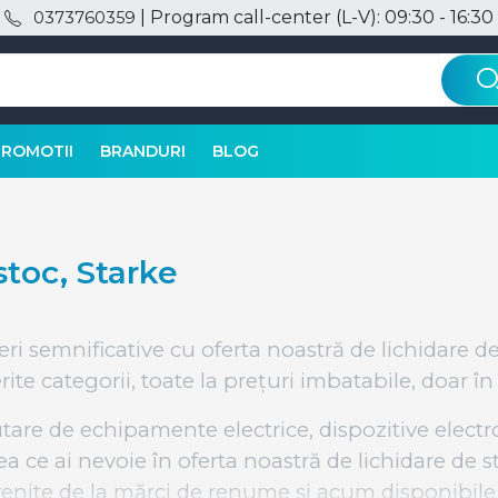
| Program call-center (L-V): 09:30 - 16:30
0373760359
PROMOTII
BRANDURI
BLOG
stoc, Starke
eri semnificative cu oferta noastră de lichidare d
ite categorii, toate la prețuri imbatabile, doar în 
ăutare de echipamente electrice, dispozitive electr
ea ce ai nevoie în oferta noastră de lichidare de 
enite de la mărci de renume și acum disponibile 