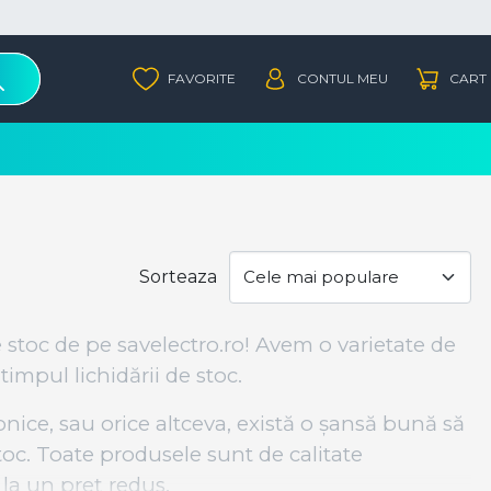
Sorteaza
e stoc de pe savelectro.ro! Avem o varietate de
timpul lichidării de stoc.
onice, sau orice altceva, există o șansă bună să
stoc. Toate produsele sunt de calitate
la un preț redus.