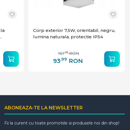
la
Corp exterior 7,5W, orientabil, negru,
lumina naturala, protectie IP54
,19
161
RON
,99
93
RON
ABONEAZA-TE LA NEWSLETTER
Fii la curent cu toate promotiile si produsele noi din shop!