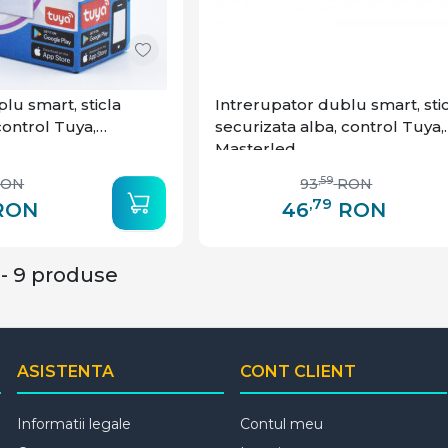
lu smart, sticla
Intrerupator dublu smart, stic
control Tuya,
securizata alba, control Tuya,
Masterled
,59
RON
93
RON
,79
RON
46
RON
 - 9 produse
ASISTENTA
CONT CLIENT
Informatii legale
Contul meu