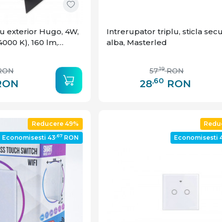
u exterior Hugo, 4W,
Intrerupator triplu, sticla sec
000 K), 160 lm,
alba, Masterled
,19
RON
57
RON
,60
RON
28
RON
Reducere 49%
Redu
,67
Economisesti 43
RON
Economisesti 