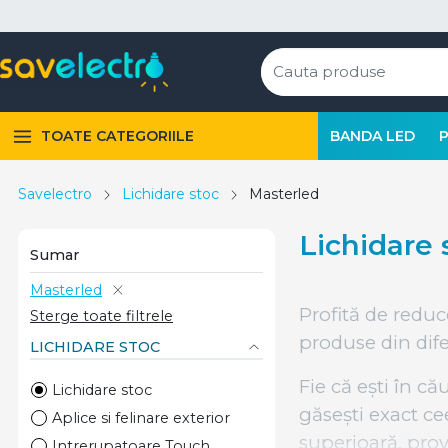
TOATE CATEGORIILE
BANDA LED
Savelectro
Lichidare stoc
Masterled
Lichidare 
Sumar
Masterled
Profită de reduc
Sterge toate filtrele
produse din difer
LICHIDARE STOC
Fie că ești în c
Lichidare stoc
găsești exact ce
Aplice si felinare exterior
superioară, prov
Intrerupatoare Touch