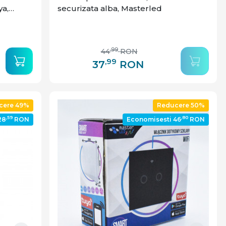
ya,
securizata alba, Masterled
,99
44
RON
,99
37
RON
cere 49%
Reducere 50%
,59
,80
28
RON
Economisesti 46
RON