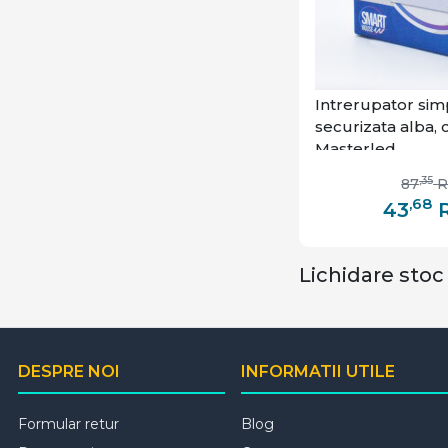
Intrerupator simp
securizata alba, 
Masterled
,35
87
,68
43
Lichidare stoc
DESPRE NOI
INFORMATII UTILE
Formular retur
Blog