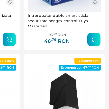
urizata
Intrerupator dublu smart, sticla
securizata neagra, control Tuya,
Masterled
,59
93
RON
,79
46
RON
cere 50%
Reducere 41%
,80
,20
46
RON
Economisesti 67
RON