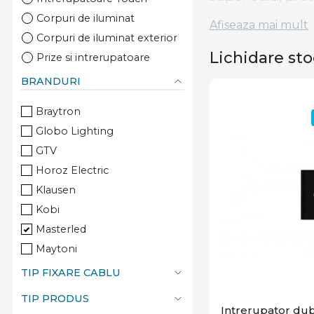
Corpuri de iluminat
Afiseaza mai mult
Nu rata oportuni
Corpuri de iluminat exterior
sunt disponibile
Lichidare sto
Prize si intrerupatoare
și profită de ace
BRANDURI
Braytron
Globo Lighting
GTV
Horoz Electric
Klausen
Kobi
Masterled
Maytoni
Optonica
TIP FIXARE CABLU
Rabalux
TIP PRODUS
Schneider
Intrerupator dubl