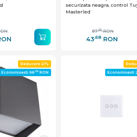
ed
securizata neagra, control Tu
Masterled
,35
RON
87
RON
,68
RON
43
RON
Reducere 41%
Redu
,00
Economisesti 66
RON
Economisesti 