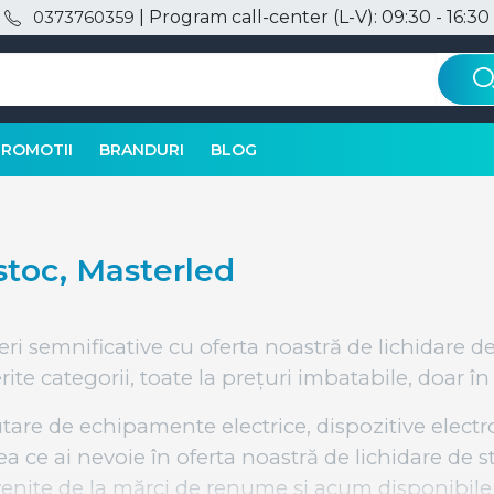
| Program call-center (L-V): 09:30 - 16:30
0373760359
PROMOTII
BRANDURI
BLOG
stoc, Masterled
eri semnificative cu oferta noastră de lichidare d
ite categorii, toate la prețuri imbatabile, doar în 
ăutare de echipamente electrice, dispozitive electr
ea ce ai nevoie în oferta noastră de lichidare de 
enite de la mărci de renume și acum disponibile 