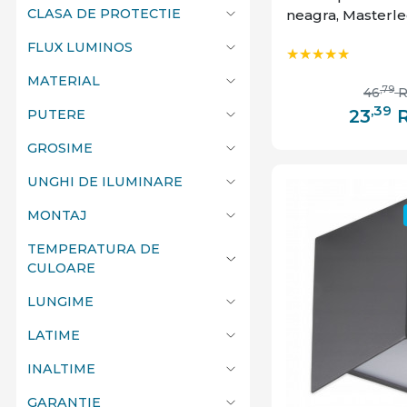
CLASA DE PROTECTIE
neagra, Masterl
Spectrum LED
Starke
FLUX LUMINOS
Trio Lighting
MATERIAL
,79
46
V-Tac
,39
23
PUTERE
Vito
GROSIME
UNGHI DE ILUMINARE
MONTAJ
TEMPERATURA DE
CULOARE
LUNGIME
LATIME
INALTIME
GARANTIE