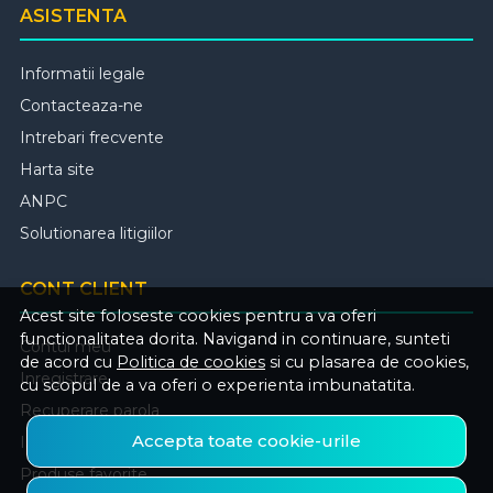
ASISTENTA
Informatii legale
Contacteaza-ne
Intrebari frecvente
Harta site
ANPC
Solutionarea litigiilor
CONT CLIENT
Acest site foloseste cookies pentru a va oferi
functionalitatea dorita. Navigand in continuare, sunteti
Contul meu
de acord cu
Politica de cookies
si cu plasarea de cookies,
Inregistrare
cu scopul de a va oferi o experienta imbunatatita.
Recuperare parola
Accepta toate cookie-urile
Istoric comenzi
Produse favorite