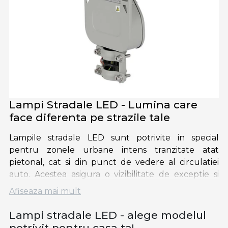
Lampi Stradale LED - Lumina care
face diferenta pe strazile tale
Lampile stradale LED sunt potrivite in special
pentru zonele urbane intens tranzitate atat
pietonal, cat si din punct de vedere al circulatiei
auto. Acestea asigura o vizibilitate de exceptie si
reduc riscul producerii situatiilor mai putin
Afiseaza mai mult
placute.
Lampi stradale LED - alege modelul
Dispunem de o gama variata de lampi stradale LED:
potrivit pentru casa ta!