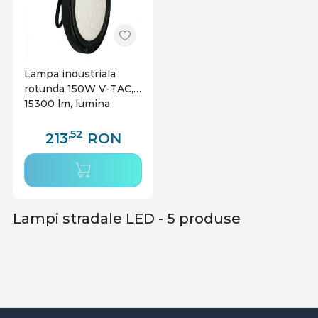
Alege lampile LED stradale de la Savelectro si
bucura-te de flexibilitate si sustenabilitate!
Lampa industriala
rotunda 150W V-TAC,
15300 lm, lumina
rece(6500K), IP65
,52
213
RON
Lampi stradale LED - 5 produse