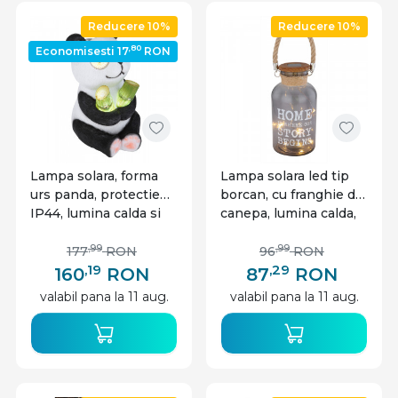
Reducere 10%
Reducere 10%
,80
Economisesti 17
RON
Lampa solara, forma
Lampa solara led tip
urs panda, protectie
borcan, cu franghie de
IP44, lumina calda si
canepa, lumina calda,
rece, Globo
33979 Globo
,99
,99
177
RON
96
RON
,19
,29
160
RON
87
RON
valabil pana la 11 aug.
valabil pana la 11 aug.