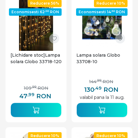
Reducere 56%
Reducere 10%
,00
,50
Economisesti 62
RON
Economisesti 14
RON
[Lichidare stoc]Lampa
Lampa solara Globo
solara Globo 33718-120
33708-10
,99
144
RON
,49
,99
109
RON
130
RON
,99
47
RON
valabil pana la 11 aug.
Reducere 10%
Reducere 10%