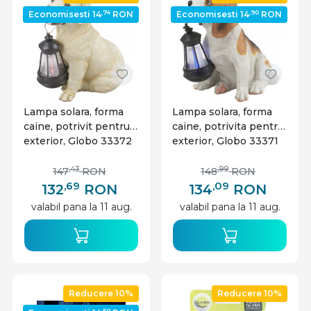
,74
,90
Economisesti 14
RON
Economisesti 14
RON
Lampa solara, forma
Lampa solara, forma
caine, potrivit pentru
caine, potrivita pentru
exterior, Globo 33372
exterior, Globo 33371
,43
,99
147
RON
148
RON
,69
,09
132
RON
134
RON
valabil pana la 11 aug.
valabil pana la 11 aug.
Reducere 10%
Reducere 10%
,50