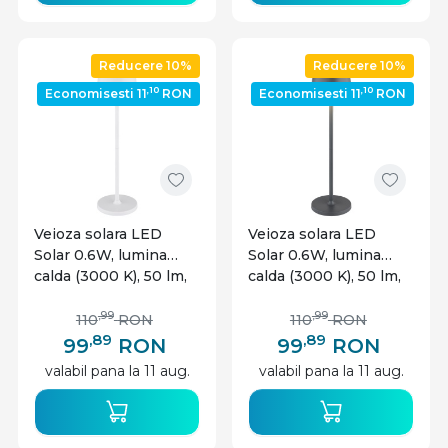
Reducere 10%
Reducere 10%
,10
,10
Economisesti 11
RON
Economisesti 11
RON
Veioza solara LED
Veioza solara LED
Solar 0.6W, lumina
Solar 0.6W, lumina
calda (3000 K), 50 lm,
calda (3000 K), 50 lm,
IP44, alba, Globo
IP44, antracit, Globo
Lighting
Lighting
,99
,99
110
RON
110
RON
,89
,89
99
RON
99
RON
valabil pana la 11 aug.
valabil pana la 11 aug.