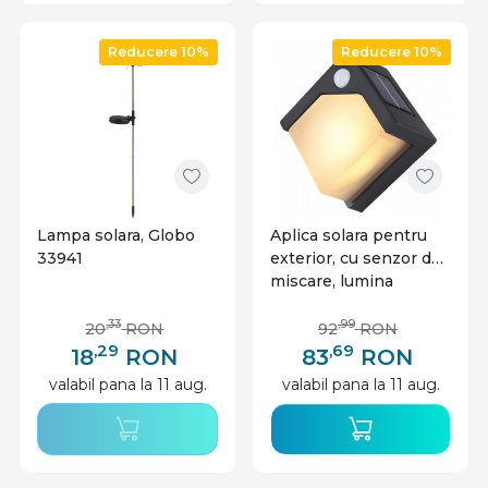
Reducere 10%
Reducere 10%
Lampa solara, Globo
Aplica solara pentru
33941
exterior, cu senzor de
miscare, lumina
calda(3000 K), neagra,
protectie IP44, Globo
,33
,99
20
RON
92
RON
Lighting
,29
,69
18
RON
83
RON
valabil pana la 11 aug.
valabil pana la 11 aug.