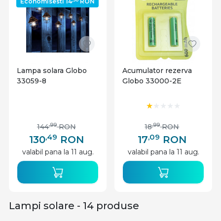
Economisesti 14
RON
Lampa solara Globo
Acumulator rezerva
33059-8
Globo 33000-2E
,99
,99
144
RON
18
RON
,49
,09
130
RON
17
RON
valabil pana la 11 aug.
valabil pana la 11 aug.
Lampi solare - 14 produse