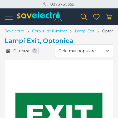
0373760359
Savelectro
Corpuri de iluminat
Lampi Exit
Optonic
Lampi Exit, Optonica
Filtreaza
1