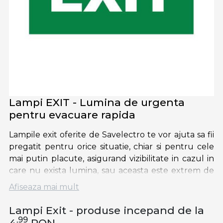
Lampi EXIT - Lumina de urgenta
pentru evacuare rapida
Lampile exit oferite de Savelectro te vor ajuta sa fii
pregatit pentru orice situatie, chiar si pentru cele
mai putin placute, asigurand vizibilitate in cazul in
care nu exista lumina, sau aceasta este extrem de
redusa.
Afiseaza mai mult
Chiar si in cazurile in care
becurile
din incapere nu
Lampi Exit - produse incepand de la
functioneaza deloc, lampile exit total green au
,99
4
RON