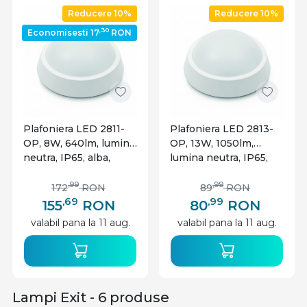
Reducere 10%
Reducere 10%
,30
Economisesti 17
RON
Plafoniera LED 2811-
Plafoniera LED 2813-
OP, 8W, 640lm, lumina
OP, 13W, 1050lm,
neutra, IP65, alba,
lumina neutra, IP65,
Optonica
alba, Optonica
,99
,99
172
RON
89
RON
,69
,99
155
RON
80
RON
valabil pana la 11 aug.
valabil pana la 11 aug.
Lampi Exit - 6 produse