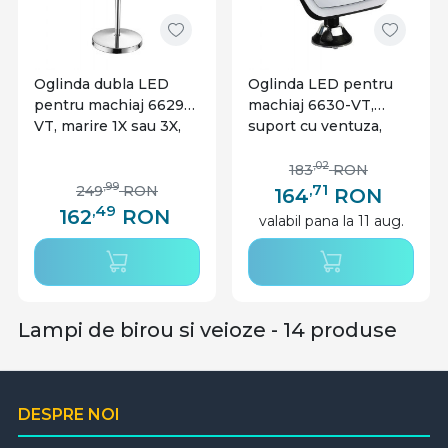
sau aproximativ, cauta o lampa la aceeasi inaltime
sau cu 2-3 cm in plus. De exemplu, daca noptiera ta
are 30 cm, opteaza pentru o lampa care are o
Oglinda dubla LED
Oglinda LED pentru
intaltime de aproximativ 31-34 cm.
pentru machiaj 6629-
machiaj 6630-VT,
O alegere vintage iti va oferi posibilitatea de a te
VT, marire 1X sau 3X,
suport cu ventuza,
stativ crom, alimentare
alimentare cu baterii,
bucura de un decor clasic! Urmareste ofertele din
cu baterii, V-TAC
V-TAC
,02
183
RON
mediul online si indreapta-ti atentia catre optiunile
,71
,99
249
RON
164
RON
care iti plac cel mai mult.
,49
162
RON
valabil pana la 11 aug.
Lampi de birou si veioze - 14 produse
DESPRE NOI