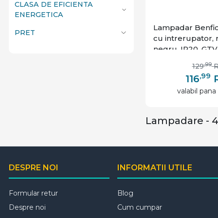
CLASA DE EFICIENTA
ENERGETICA
Lampadar Benfic
PRET
cu intrerupator, 
negru, IP20, GTV
,99
129
,99
116
valabil pana 
Lampadare - 
DESPRE NOI
INFORMATII UTILE
Formular retur
Blog
Despre noi
Cum cumpar