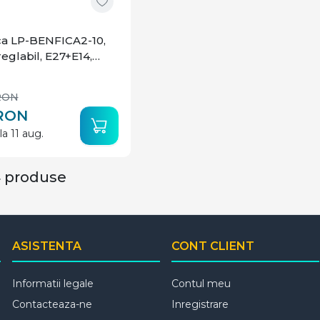
a LP-BENFICA2-10,
reglabil, E27+E14,
RON
RON
la 11 aug.
4 produse
ASISTENTA
CONT CLIENT
Informatii legale
Contul meu
Contacteaza-ne
Inregistrare