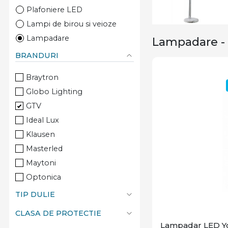
Plafoniere LED
Lampi de birou si veioze
Lampadare
Lampadare - 
BRANDURI
Braytron
Globo Lighting
GTV
Ideal Lux
Klausen
Masterled
Maytoni
Optonica
Rabalux
TIP DULIE
Virone
CLASA DE PROTECTIE
Lampadar LED Y