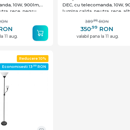
anda, 10W, 900lm,
DEC, cu telecomanda, 10W, 9
tra, rece, negru,
lumina calda, neutra, rece, alb
GTV
,99
RON
389
RON
,99
RON
350
RON
la 11 aug.
valabil pana la 11 aug.
Reducere 10%
,00
Economisesti 13
RON