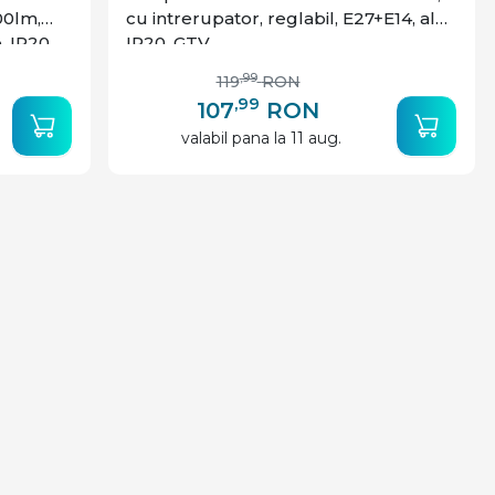
00lm,
cu intrerupator, reglabil, E27+E14, alb,
, IP20,
IP20, GTV
,99
119
RON
,99
107
RON
valabil pana la 11 aug.