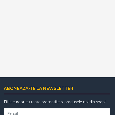
ABONEAZA-TE LA NEWSLETTER
Fii la curent cu toate promotiile si produsele noi din shop!
Email