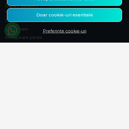
CONT CLIENT
Doar cookie-uri esentiale
Contul meu
Inregistrare
Preferinte cookie-uri
Recuperare parola
Istoric comenzi
Produse favorite
ABONEAZA-TE LA NEWSLETTER
Fii la curent cu toate promotiile si produsele noi din shop!
Email
Aboneaza-te