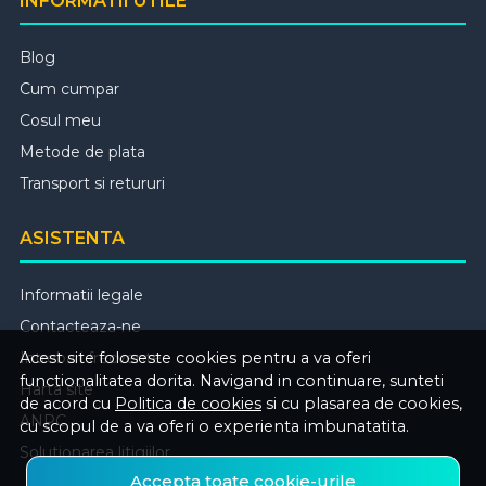
INFORMATII UTILE
Blog
Cum cumpar
Cosul meu
Metode de plata
Transport si retururi
ASISTENTA
Informatii legale
Contacteaza-ne
Intrebari frecvente
Acest site foloseste cookies pentru a va oferi
functionalitatea dorita. Navigand in continuare, sunteti
Harta site
de acord cu
Politica de cookies
si cu plasarea de cookies,
ANPC
cu scopul de a va oferi o experienta imbunatatita.
Solutionarea litigiilor
Accepta toate cookie-urile