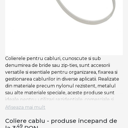
Colierele pentru cabluri, cunoscute si sub
denumirea de bride sau zip-ties, sunt accesorii
versatile si esentiale pentru organizarea, fixarea si
gestionarea cablurilor in diverse aplicatii. Realizate
din materiale precum nylonul rezistent, metalul
sau alte materiale speciale, aceste produse sunt
ideale pentru utilizari rezidentiale, comerciale si
industriale.
Afiseaza mai mult
Colierele sunt disponibile intr-o gama variata de
Coliere cablu - produse incepand de
dimensiuni, culori si modele, fiind adaptate pentru
,49
la 3
RON