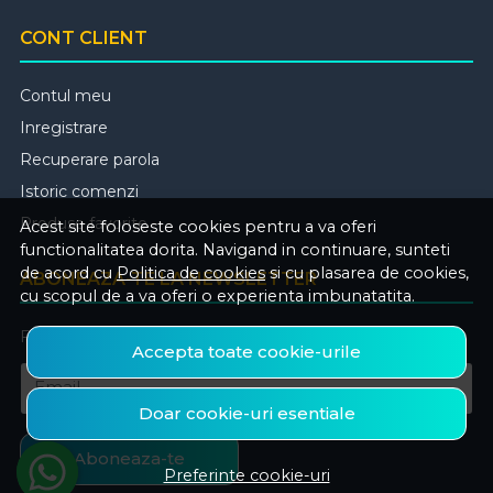
CONT CLIENT
Contul meu
Inregistrare
Recuperare parola
Istoric comenzi
Produse favorite
Acest site foloseste cookies pentru a va oferi
functionalitatea dorita. Navigand in continuare, sunteti
de acord cu
Politica de cookies
si cu plasarea de cookies,
ABONEAZA-TE LA NEWSLETTER
cu scopul de a va oferi o experienta imbunatatita.
Fii la curent cu toate promotiile si produsele noi din shop!
Accepta toate cookie-urile
Email
Doar cookie-uri esentiale
Aboneaza-te
Preferinte cookie-uri