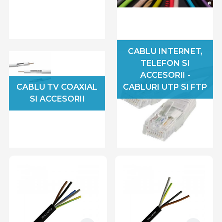
asigura o performanta constanta, cablurile
electrice trebuie intretinute periodic si verificate
pentru a evita posibilele deteriorari sau intreruperi
ale fluxului de energie.
CABLU INTERNET,
TELEFON SI
ACCESORII -
CABLU TV COAXIAL
CABLURI UTP SI FTP
SI ACCESORII