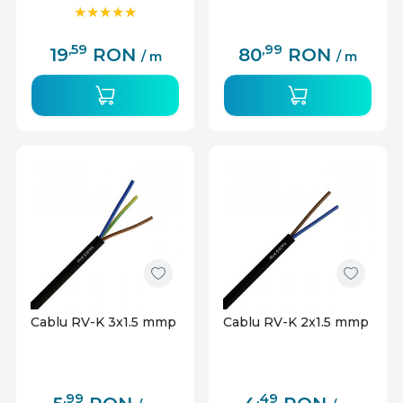
,59
,99
19
RON
80
RON
/ m
/ m
Cablu RV-K 3x1.5 mmp
Cablu RV-K 2x1.5 mmp
,99
,49