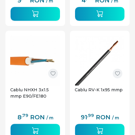
5
RON
4
RON
/ m
/ m
Cablu NHXH 3x1.5
Cablu RV-K 1x95 mmp
mmp E90/FE180
,79
,99
8
RON
91
RON
/ m
/ m