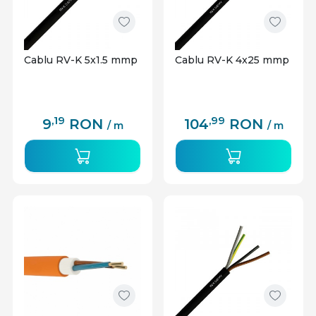
Cablu RV-K 5x1.5 mmp
Cablu RV-K 4x25 mmp
,19
,99
9
RON
104
RON
/ m
/ m