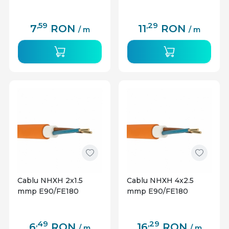
,59
,29
7
RON
11
RON
/ m
/ m
Cablu NHXH 2x1.5
Cablu NHXH 4x2.5
mmp E90/FE180
mmp E90/FE180
,49
,29
6
RON
16
RON
/ m
/ m