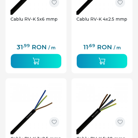
Cablu RV-K 5x6 mmp
Cablu RV-K 4x2.5 mmp
,99
,69
31
RON
11
RON
/ m
/ m