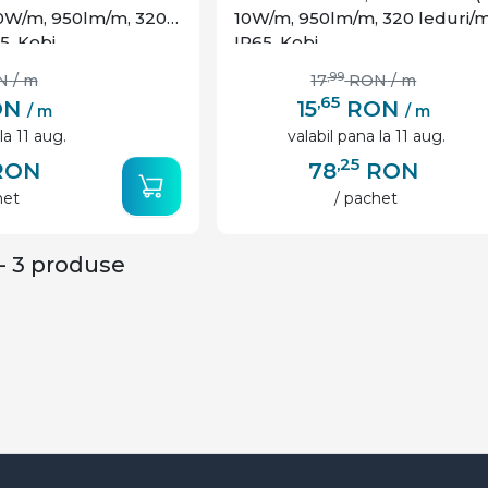
10W/m, 950lm/m, 320
10W/m, 950lm/m, 320 leduri/m,
5, Kobi
IP65, Kobi
,99
N
/ m
17
RON
/ m
,65
ON
15
RON
/ m
/ m
la 11 aug.
valabil pana la 11 aug.
,25
RON
78
RON
het
/ pachet
- 3 produse