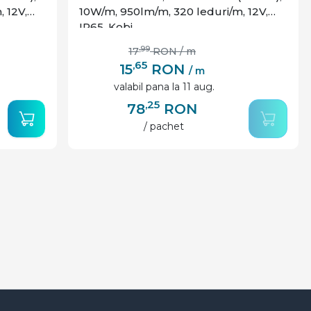
 12V,
10W/m, 950lm/m, 320 leduri/m, 12V,
IP65, Kobi
,99
17
RON
/ m
,65
15
RON
/ m
valabil pana la 11 aug.
,25
78
RON
/ pachet