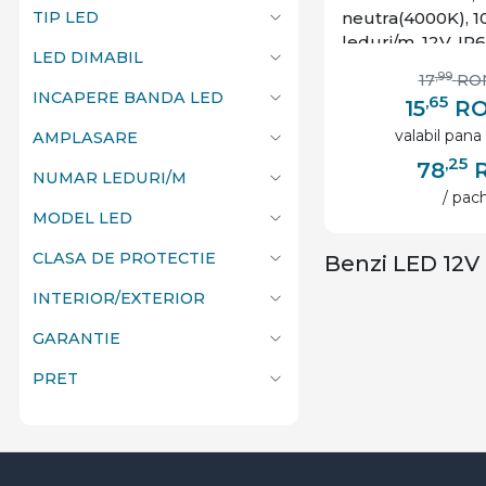
neutra(4000K), 
TIP LED
leduri/m, 12V, IP6
LED DIMABIL
,99
17
RO
INCAPERE BANDA LED
,65
15
R
valabil pana 
AMPLASARE
,25
78
NUMAR LEDURI/M
/ pac
MODEL LED
CLASA DE PROTECTIE
Benzi LED 12V 
INTERIOR/EXTERIOR
GARANTIE
PRET