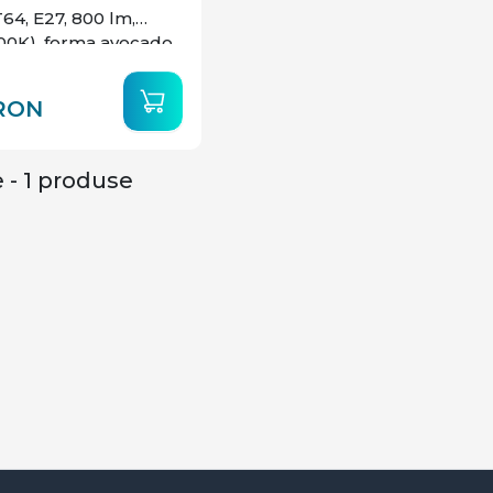
64, E27, 800 lm,
00K), forma avocado,
sa energetica F
RON
 - 1 produse