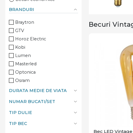
BRANDURI
Braytron
Becuri Vinta
GTV
Horoz Electric
Kobi
Lumen
Masterled
Optonica
Osram
Rabalux
DURATA MEDIE DE VIATA
V-Tac
NUMAR BUCATI/SET
Vito
TIP DULIE
TIP BEC
Bec LED Vintage