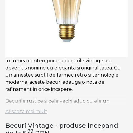
In lumea contemporana becurile vintage au
devenit sinonime cu eleganta si originalitatea. Cu
un amestec subtil de farmec retro si tehnologie
moderna, aceste becuri adauga o nota de
rafinament in orice incapere.
Becurile rustice si cele vechi aduc cu ele un
sentiment placut si firesc. Fie ca sunt folosite intr-
Afiseaza mai mult
un decor minimalist sau intr-un ambient cu
influente industriale, aceste
becuri
confera un aer
Becuri Vintage - produse incepand
autentic si caldura spatiului in care sunt plasate.
,99
de la 5
RON