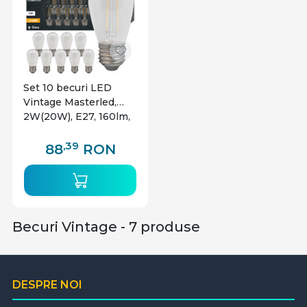
Set 10 becuri LED
Vintage Masterled,
2W(20W), E27, 160lm,
lumina calda (2700K),
clasa energetica F
,39
88
RON
Becuri Vintage - 7 produse
DESPRE NOI