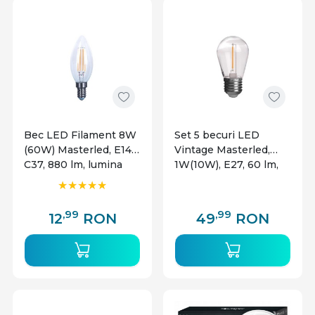
Bec LED Filament 8W
Set 5 becuri LED
(60W) Masterled, E14
Vintage Masterled,
C37, 880 lm, lumina
1W(10W), E27, 60 lm,
neutra (4000K), clasa
lumina calda (2700K),
energetica E
clasa energetica G
,99
,99
12
RON
49
RON