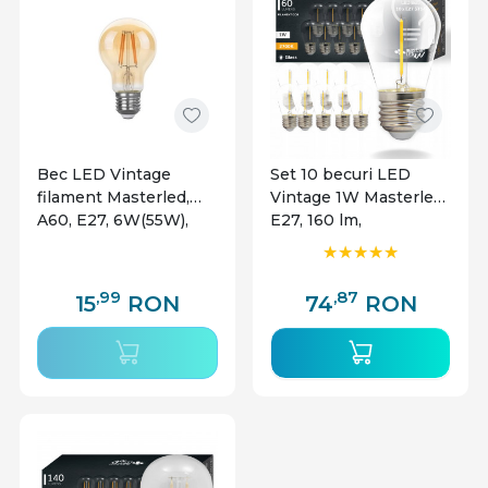
Bec LED Vintage
Set 10 becuri LED
filament Masterled,
Vintage 1W Masterled,
A60, E27, 6W(55W),
E27, 160 lm,
650 lm, lumina calda
transparente, lumina
(2200K), auriu, clasa
calda (2700K), clasa
energetica F
energetica F
,99
,87
15
RON
74
RON