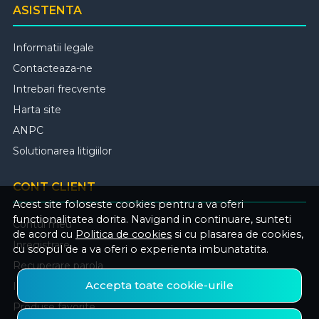
ASISTENTA
Informatii legale
Contacteaza-ne
Intrebari frecvente
Harta site
ANPC
Solutionarea litigiilor
CONT CLIENT
Acest site foloseste cookies pentru a va oferi
functionalitatea dorita. Navigand in continuare, sunteti
Contul meu
de acord cu
Politica de cookies
si cu plasarea de cookies,
Inregistrare
cu scopul de a va oferi o experienta imbunatatita.
Recuperare parola
Accepta toate cookie-urile
Istoric comenzi
Produse favorite