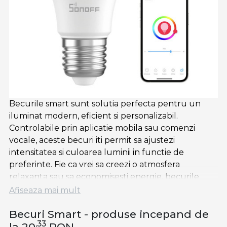
Becurile smart sunt solutia perfecta pentru un
iluminat modern, eficient si personalizabil.
Controlabile prin aplicatie mobila sau comenzi
vocale, aceste becuri iti permit sa ajustezi
intensitatea si culoarea luminii in functie de
preferinte. Fie ca vrei sa creezi o atmosfera
relaxanta sau sa economisesti energie, becurile
inteligente sunt alegerea ideala.
Afiseaza mai mult
De ce sa alegi becuri smart?
Becuri Smart - produse incepand de
,33
la 20
RON