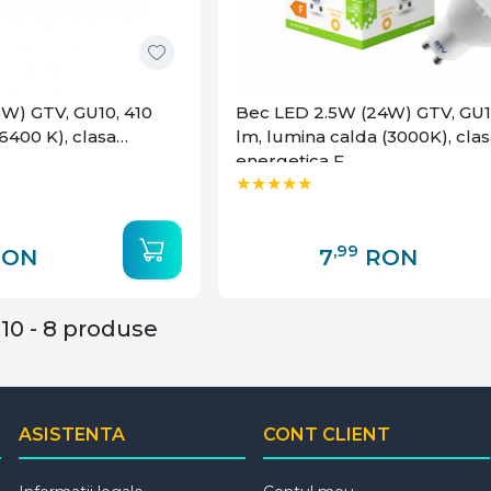
W) GTV, GU10, 410
Bec LED 2.5W (24W) GTV, GU1
6400 K), clasa
lm, lumina calda (3000K), clas
energetica F
,99
RON
7
RON
10 - 8 produse
ASISTENTA
CONT CLIENT