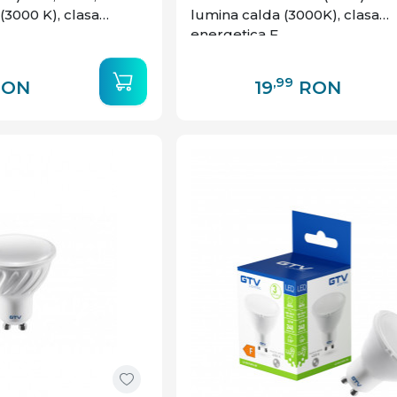
(3000 K), clasa
lumina calda (3000K), clasa
energetica F
,99
RON
19
RON