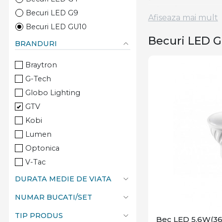
✅
Lumina persona
Becuri LED G9
Afiseaza mai mult
✅
Durata de viata
Becuri LED GU10
✅
Compatibilitate
Becuri LED G
BRANDURI
✅
Optiuni smart
– 
Ce tipuri de 
Braytron
G-Tech
📌
Becuri GU10 LE
Globo Lighting
📌
Becuri GU10 sm
GTV
📌
Becuri GU10 di
Kobi
📌
Becuri GU10 R
Lumen
Alege
becurile LE
Optonica
Indiferent daca ai
V-Tac
becuri eficiente si
DURATA MEDIE DE VIATA
💡 Comanda acum s
NUMAR BUCATI/SET
TIP PRODUS
Bec LED 5.6W(36