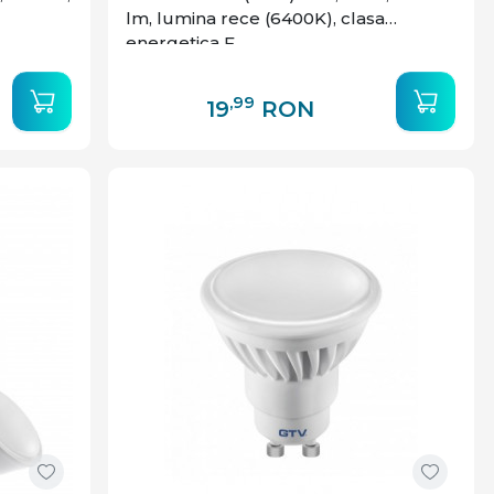
lm, lumina rece (6400K), clasa
energetica F
,99
19
RON