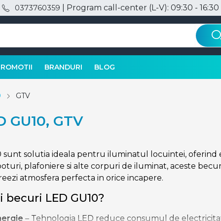
| Program call-center (L-V): 09:30 - 16:30
0373760359
PROMOTII
BRANDURI
BLOG
0
GTV
D GU10, GTV
sunt solutia ideala pentru iluminatul locuintei, oferind 
oturi, plafoniere si alte corpuri de iluminat, aceste becur
reezi atmosfera perfecta in orice incapere.
gi becuri LED GU10?
ergie
– Tehnologia LED reduce consumul de electricita