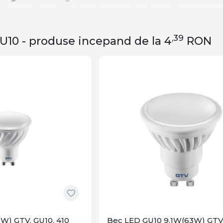
lizata
– Disponibile in variante cu lumina calda, rece sau 
 extinsa
– Functioneaza pana la 25.000 de ore, reducand c
 cu spoturi
– Se potrivesc perfect in corpuri de iluminat
,39
U10 - produse incepand de la 4
RON
Controlezi intensitatea si culoarea luminii prin aplicatie
becuri LED GU10 poti alege?
D
– Consum redus si luminozitate puternica pentru orice
art
– Reglare inteligenta a luminii prin telefon sau asiste
mabile
– Ajustezi intensitatea luminii in functie de preferi
GB
– Alegi din milioane de culori pentru o atmosfera perso
D
GU10 potrivite pentru casa ta!
 nevoie de iluminat functional sau decorativ, becurile G
 moderne si transforma iluminatul locuintei tale!
i bucura-te de lumina perfecta!
W) GTV, GU10, 410
Bec LED GU10 9.1W(63W) GTV,