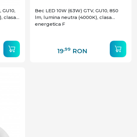
, GU10,
Bec LED 10W (63W) GTV, GU10, 850
, clasa
lm, lumina neutra (4000K), clasa
energetica F
,99
19
RON