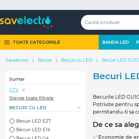
TOATE CATEGORIILE
BANDA LED
Savelectro
Becuri
Becuri cu LED
Becuri LED GU1
Becuri LE
Sumar
GTV
Becurile LED GU10 
Sterge toate filtrele
Potrivite pentru sp
BECURI CU LED
permitandu-ti sa c
Becuri LED E27
De ce sa ale
Becuri LED E14
✅
Economie de en
Becuri LED G4