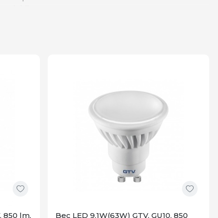
reglabila.
osturile de inlocuire.
 cu soclu GU10.
 sau comenzi vocale.
 spatiu.
nt vocal.
nte.
nalizata.
U10 sunt solutia perfecta. Descopera gama noastra de
 850 lm,
Bec LED 9.1W(63W) GTV, GU10, 850