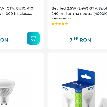
W) GTV, GU10, 410
Bec led 2.5W (24W) GTV, Spot
 (4000 K), clasa
240 lm, lumina neutra (4000K)
energetica F
,99
RON
7
RON