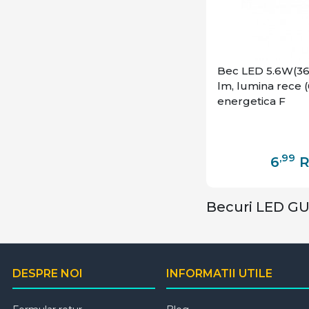
Bec LED 5.6W(36
lm, lumina rece (
energetica F
,99
6
Becuri LED GU
DESPRE NOI
INFORMATII UTILE