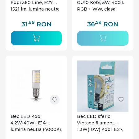
Kobi 360 Line, E27,
GU10 Kobi, 5W, 400 lm,
1521 lm, lumina neutra
RGB + WW, clasa
(4000K), clasa
energetica G
energetica E
,99
,59
31
RON
36
RON
Bec LED Kobi,
Bec LED sferic
4.2W(40W), E14,
Vintage filament
lumina neutra (4000K),
1.3W(10W) Kobi, E27,
clasa energetica F
55 lm, lumina calda