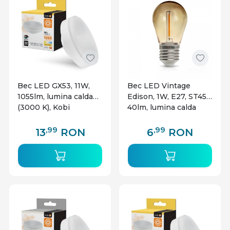
Bec LED GX53, 11W,
Bec LED Vintage
1055lm, lumina calda
Edison, 1W, E27, ST45,
(3000 K), Kobi
40lm, lumina calda
(2700 K), IK04, ambra,
Kobi
,99
,99
13
RON
6
RON