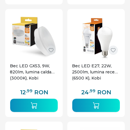
de o solutie inovatoare, sustenabila si accesibila
pentru spatiul tau!
Bec LED GX53, 9W,
Bec LED E27, 22W,
820lm, lumina calda
2500lm, lumina rece
(3000K), Kobi
(6500 K), Kobi
,99
,99
12
RON
24
RON