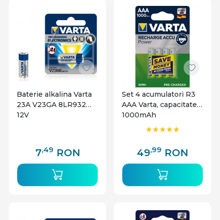
Cum functioneaza
Bateria acumulator stocheaza energia electrica
sub forma chimica si o elibereaza treptat catre
dispozitivul conectat. Odata descarcata, aceasta
poate fi reincarcata complet prin conectarea la un
incarcator compatibil. Tehnologiile moderne de
control previn supraincarcarea si optimizeaza
Baterie alkalina Varta
Set 4 acumulatori R3
23A V23GA 8LR932
AAA Varta, capacitate
durata de viata a celulei.
12V
1000mAh
Utilizari recomandate
Dispozitive electronice portabile:
telecomenzi,
,49
,99
7
RON
49
RON
aparate foto, walkie-talkie
Accesorii IT:
tastaturi, mouse-uri wireless
Echipamente profesionale:
microfoane, flash-uri,
echipamente medicale