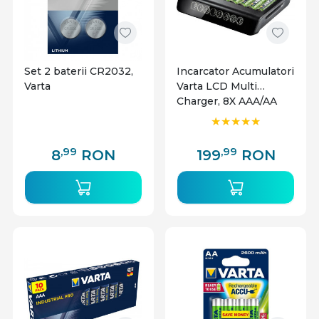
Set 2 baterii CR2032,
Incarcator Acumulatori
Varta
Varta LCD Multi
Charger, 8X AAA/AA
,99
,99
8
RON
199
RON