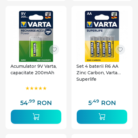
Acumulator 9V Varta,
Set 4 baterii R6 AA
capacitate 200mAh
Zinc Carbon, Varta
Superlife
,99
,49
54
RON
5
RON