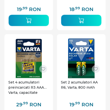
,99
,99
19
RON
18
RON
Set 4 acumulatori
Set 2 acumulatori AA
preincarcati R3 AAA
R6, Varta, 800 mAh
Varta, capacitate
550mAh
,99
,99
29
RON
19
RON