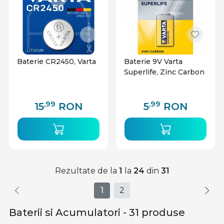
Baterie CR2450, Varta
Baterie 9V Varta
Superlife, Zinc Carbon
,99
,99
15
RON
5
RON
Rezultate de la
1
la
24
din
31
1
2
Baterii si Acumulatori - 31 produse