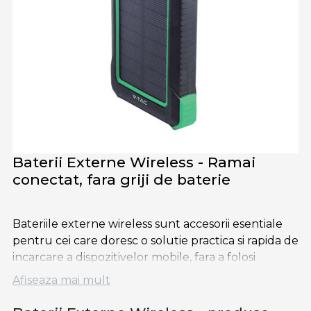
Baterii Externe Wireless - Ramai
conectat, fara griji de baterie
Bateriile externe wireless sunt accesorii esentiale
pentru cei care doresc o solutie practica si rapida de
incarcare a dispozitivelor mobile, fara a folosi
cabluri. Aceste baterii permit incarcarea prin simpla
Afiseaza mai mult
asezare a telefonului compatibil pe suprafata de
incarcare, utilizand tehnologia de incarcare Qi.