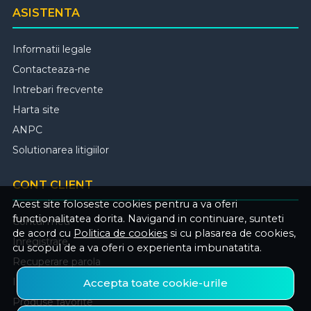
ASISTENTA
Informatii legale
Contacteaza-ne
Intrebari frecvente
Harta site
ANPC
Solutionarea litigiilor
CONT CLIENT
Acest site foloseste cookies pentru a va oferi
functionalitatea dorita. Navigand in continuare, sunteti
Contul meu
de acord cu
Politica de cookies
si cu plasarea de cookies,
Inregistrare
cu scopul de a va oferi o experienta imbunatatita.
Recuperare parola
Istoric comenzi
Accepta toate cookie-urile
Produse favorite