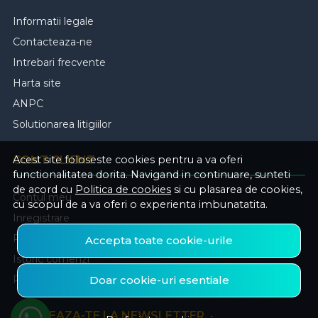
Informatii legale
Contacteaza-ne
Intrebari frecvente
Harta site
ANPC
Solutionarea litigiilor
CONT CLIENT
Acest site foloseste cookies pentru a va oferi
functionalitatea dorita. Navigand in continuare, sunteti
de acord cu
Politica de cookies
si cu plasarea de cookies,
Contul meu
cu scopul de a va oferi o experienta imbunatatita.
Inregistrare
Recuperare parola
Accepta toate cookie-urile
Istoric comenzi
Produse favorite
Doar cookie-uri esentiale
ABONEAZA-TE LA NEWSLETTER