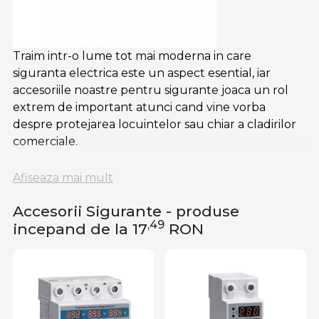
Traim intr-o lume tot mai moderna in care
siguranta electrica este un aspect esential, iar
accesoriile noastre pentru sigurante joaca un rol
extrem de important atunci cand vine vorba
despre protejarea locuintelor sau chiar a cladirilor
comerciale.
Produsele din aceasta gama sunt atent proiectate,
Afiseaza mai mult
fabricate din materiale de inalta calitate si sunt
concepute pentru a asigura functionarea optima a
Accesorii Sigurante - produse
sistemelor electrice si pentru a oferi linistea de care
,49
incepand de la 17
RON
ai nevoie. Aceste accesorii sunt potrivite si
recomandate pentru
tablouri si sigurante
,
deoarece adauga un plus de protectie sistemului
tau electric.
Care sunt avantajele asigurate de