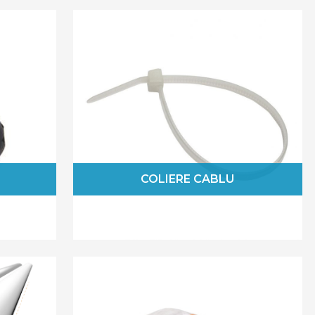
e si suprafetele de lucru. De asemenea, atunci cand
esezi si sa previi anumite probleme.
ro si bucura-te de un spatiu organizat si sigur!
COLIERE CABLU