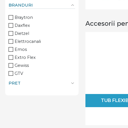
BRANDURI
Braytron
Accesorii pe
Daxflex
Dietzel
Elettrocanali
Emos
Extro Flex
Gewiss
GTV
Hensel
PRET
Hogert Technik
Kaiser Elektro
TUB FLEXI
Kopos
Legrand
Lumen