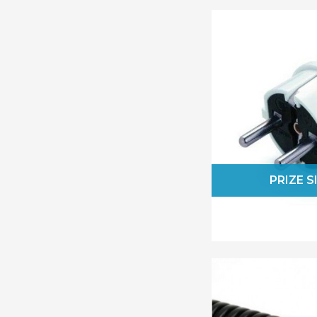
Masterled
Mentavill
Morek
Obo Bettermann
Optonica
Orno
Panasonic
Pawbol
PCE
PRIZE S
Rebel
Scame
Sonepar
Sonoff
SpotVision Electric & Lighting
Strohm
V-Tac