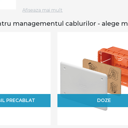
Conceptul de
smart home
a devenit tot mai l
Afiseaza mai mult
acest lucru? Ei bine, gandeste-te ca pentru a
organizat, iar accesoriile noastre pentru cabluri
ntru managementul cablurilor - alege mo
De la doze, presetube, prize si stechere, cana
pana la coliere cablu si copex metalic, di
cablurilor concepute cu o mare meticulozitate 
Accesoriile noastre pentru cabluri sunt tes
pentru a ne asigura ca vei avea parte de cali
instalat, fiind intuitive, insa pentru un plus 
la
cablurile de curent
.
De ce trebuie sa folosesti acceso
Utilizarea acestor elemente in elaborarea siste
BIL PRECABLAT
DOZE
multe motive. Cablurile neorganizate de dinai
accesoriile pentru managementul cablurilor aju
Astfel, un spatiu de lucru organizat permite de