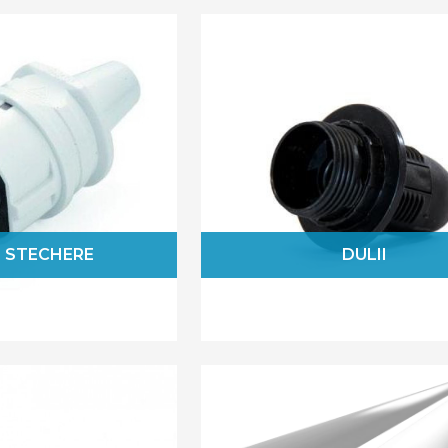
cablurile nu mai interfereaza cu echipamentel
cablurile sunt organizate, este mai usor sa acc
Alege accesoriile pentru cabluri de la Savelect
I STECHERE
DULII