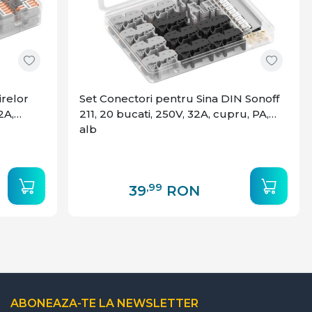
irelor
Set Conectori pentru Sina DIN Sonoff
2A,
211, 20 bucati, 250V, 32A, cupru, PA,
alb
,99
39
RON
ABONEAZA-TE LA NEWSLETTER