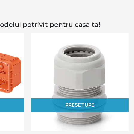
a moda, stim cu totii asta. Dar ce inseamna cu adevarat
 avea o astfel de casa trebuie sa fii, in primul rand,
 sunt solutia ideala in acest sens.
delul potrivit pentru casa ta!
l pentru cablu, cleme wago si alte cleme de legatura si
spunem de accesorii pentru managementul eficient al
la detalii.
tate extrem de riguros inainte de a ajunge pe piata,
tate si eficienta la cote maxime. Acestea sunt usor de
de siguranta in materie de electricitate, poti apela si
riile pentru cablurile electrice?
mului tau electric este foarte semnificativa, din mai
PRESETUPE
nte pot consolida un aspect dezordonat, iar
ta la intretinerea unui spatiu curat si ordonat.
sfasurarea mai eficienta a activitatilor, deoarece