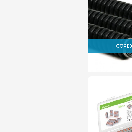
Viko
Wago
COPEX