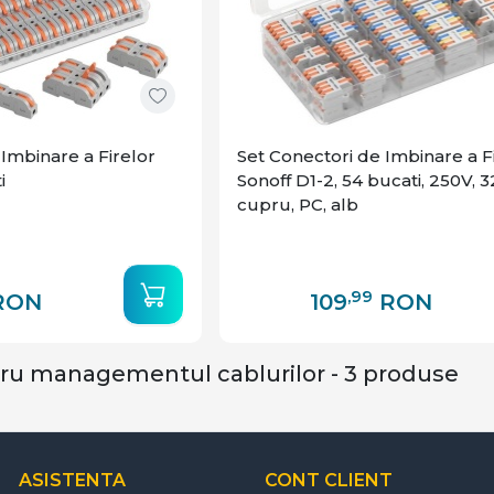
Imbinare a Firelor
Set Conectori de Imbinare a F
i
Sonoff D1-2, 54 bucati, 250V, 3
cupru, PC, alb
,99
RON
109
RON
tru managementul cablurilor - 3 produse
ASISTENTA
CONT CLIENT