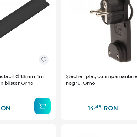
ctabil Ø 13mm, 1m
Ștecher plat, cu împământare,
n blister Orno
negru, Orno
,49
RON
14
RON