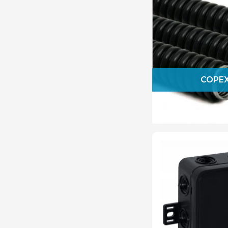
Strohm
V-Tac
Viko
Wago
COPEX