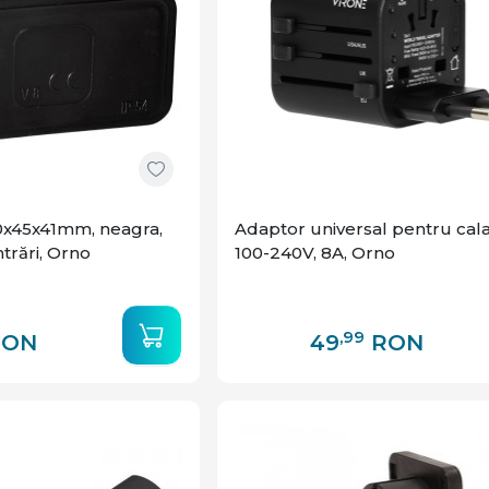
0x45x41mm, neagra,
Adaptor universal pentru cala
ntrări, Orno
100-240V, 8A, Orno
,99
RON
49
RON