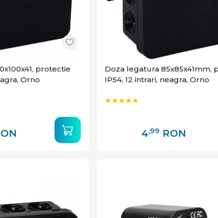
0x100x41, protectie
Doza legatura 85x85x41mm, p
neagra, Orno
IP54, 12 intrari, neagra, Orno
,99
RON
4
RON