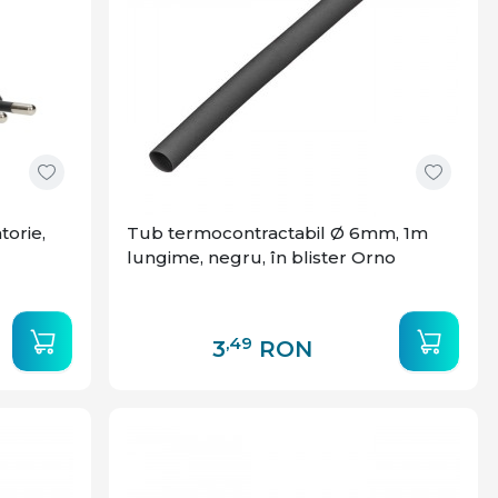
torie,
Tub termocontractabil Ø 6mm, 1m
lungime, negru, în blister Orno
,49
3
RON