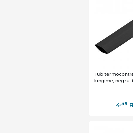
Tub termocontra
lungime, negru, î
,49
4