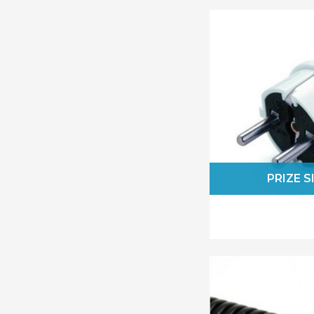
Legrand
Lumen
Masterled
Mentavill
Morek
Obo Bettermann
Optonica
Orno
Panasonic
PRIZE S
Pawbol
PCE
Rebel
Scame
Sonepar
Sonoff
SpotVision Electric & Lighting