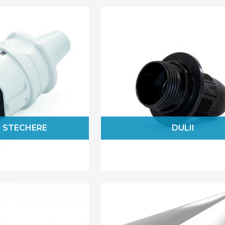
cablurile nu mai interfereaza cu echipamentel
cablurile sunt organizate, este mai usor sa acc
Alege accesoriile pentru cabluri de la Savelect
I STECHERE
DULII