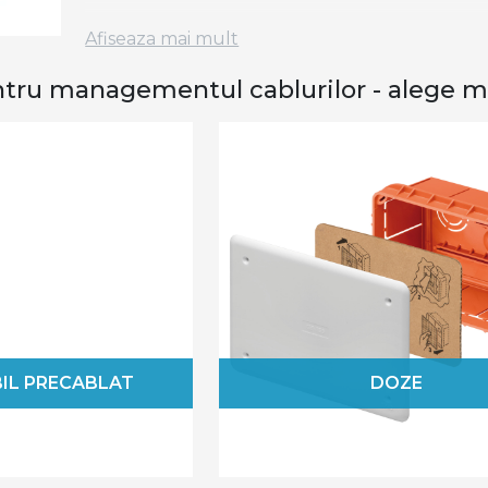
Conceptul de
smart home
a devenit tot mai l
Afiseaza mai mult
acest lucru? Ei bine, gandeste-te ca pentru a
organizat, iar accesoriile noastre pentru cabluri
ntru managementul cablurilor - alege mo
De la doze, presetube, prize si stechere, cana
pana la coliere cablu si copex metalic, di
cablurilor concepute cu o mare meticulozitate 
Accesoriile noastre pentru cabluri sunt tes
pentru a ne asigura ca vei avea parte de cali
instalat, fiind intuitive, insa pentru un plus 
la
cablurile de curent
.
De ce trebuie sa folosesti acceso
Utilizarea acestor elemente in elaborarea siste
BIL PRECABLAT
DOZE
multe motive. Cablurile neorganizate de dinai
accesoriile pentru managementul cablurilor aju
Astfel, un spatiu de lucru organizat permite de