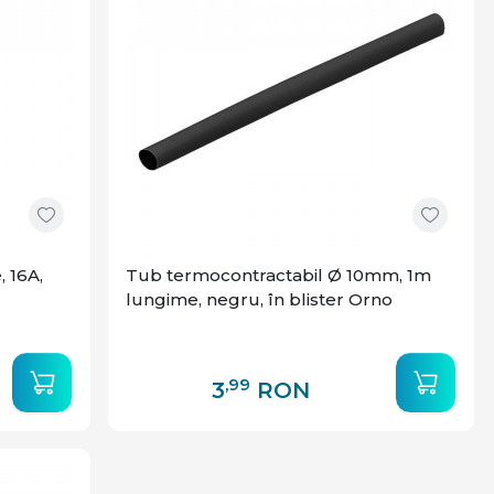
 16A,
Tub termocontractabil Ø 10mm, 1m
lungime, negru, în blister Orno
,99
3
RON