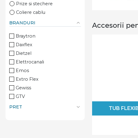
Prize si stechere
Coliere cablu
BRANDURI
Accesorii pe
Braytron
Daxflex
Dietzel
Elettrocanali
Emos
Extro Flex
Gewiss
GTV
Hensel
PRET
TUB FLEXI
Hogert Technik
Kaiser Elektro
Kopos