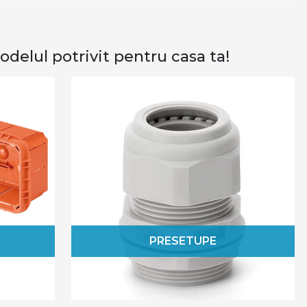
a moda, stim cu totii asta. Dar ce inseamna cu adevarat
 avea o astfel de casa trebuie sa fii, in primul rand,
 sunt solutia ideala in acest sens.
delul potrivit pentru casa ta!
l pentru cablu, cleme wago si alte cleme de legatura si
spunem de accesorii pentru managementul eficient al
la detalii.
tate extrem de riguros inainte de a ajunge pe piata,
tate si eficienta la cote maxime. Acestea sunt usor de
de siguranta in materie de electricitate, poti apela si
riile pentru cablurile electrice?
mului tau electric este foarte semnificativa, din mai
PRESETUPE
nte pot consolida un aspect dezordonat, iar
ta la intretinerea unui spatiu curat si ordonat.
sfasurarea mai eficienta a activitatilor, deoarece