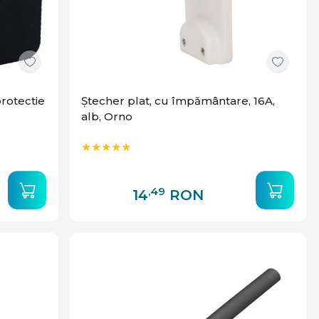
rotectie
Ștecher plat, cu împământare, 16A,
alb, Orno
,49
14
RON