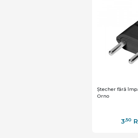
Ștecher fără împ
Orno
,50
3