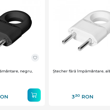
ământare, negru,
Ștecher fără împământare, al
,50
RON
3
RON