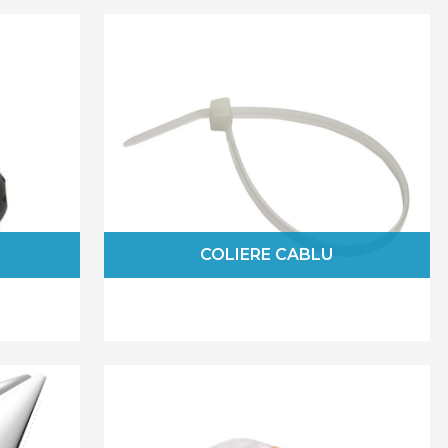
e si suprafetele de lucru. De asemenea, atunci cand
esezi si sa previi anumite probleme.
ro si bucura-te de un spatiu organizat si sigur!
COLIERE CABLU