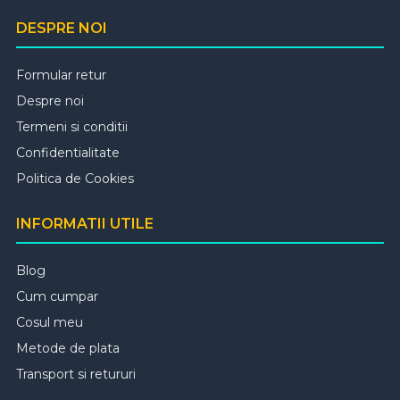
pentru banda led, pentru conexiunile de
DESPRE NOI
colt sau prelungire.
Formular retur
Despre noi
Termeni si conditii
Confidentialitate
Politica de Cookies
INFORMATII UTILE
Blog
Cum cumpar
Cosul meu
Metode de plata
Transport si retururi