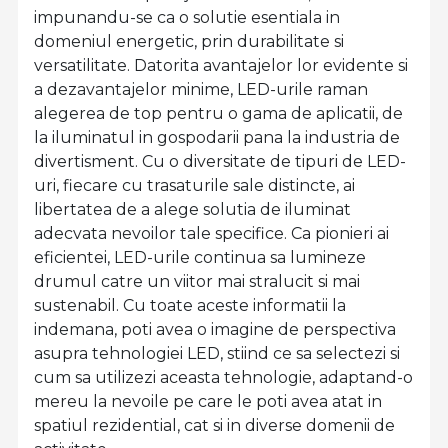
impunandu-se c
a o solutie esentiala in
domeniul energetic, prin durabilitate si
versatilitate. Datorita avantajelor lor evidente si
a dezavantajelor minime, LED-urile raman
alegerea d
e top pentru o gama de aplicatii, de
la iluminatul in gospodarii pana la industria de
divertisment. Cu o diversitate de tipuri de LED-
uri, fiecare cu trasaturile sale distincte, ai
libertatea de a alege solutia de iluminat
adecvata nevoilor tale specifice. Ca pionieri ai
eficientei, LED-urile continua sa lumineze
drumul catre un viitor mai stralucit si mai
sustenabil. Cu toate aceste informatii la
indemana, poti avea o imagine de perspectiva
asupra tehnologiei LED, stiind ce sa selectezi si
cum sa utilizezi aceasta tehnologie, adaptand-o
mereu la nevoile pe care le poti avea atat in
spatiul rezidential, cat si in diverse domenii de