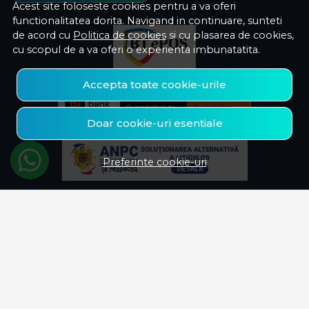
Acest site foloseste cookies pentru a va oferi
functionalitatea dorita. Navigand in continuare, sunteti
de acord cu
Politica de cookies
si cu plasarea de cookies,
cu scopul de a va oferi o experienta imbunatatita.
Accepta toate cookie-urile
Doar cookie-uri esentiale
Preferinte cookie-uri
© Savelectro 2026
Magazin online creat cu MerchantPro