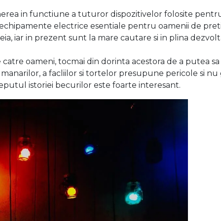
erea in functiune a tuturor dispozitivelor folosite pentru
or echipamente electrice esentiale pentru oamenii de pret
eia, iar in prezent sunt la mare cautare si in plina dezvo
e catre oameni, tocmai din dorinta acestora de a putea sa
umanarilor, a facliilor si tortelor presupune pericole si 
putul istoriei becurilor este foarte interesant.