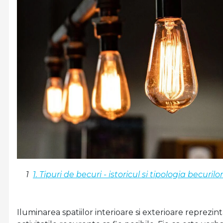
1. Tipuri de becuri - istoricul si tipologia becurilor
Iluminarea spatiilor interioare si exterioare reprezi