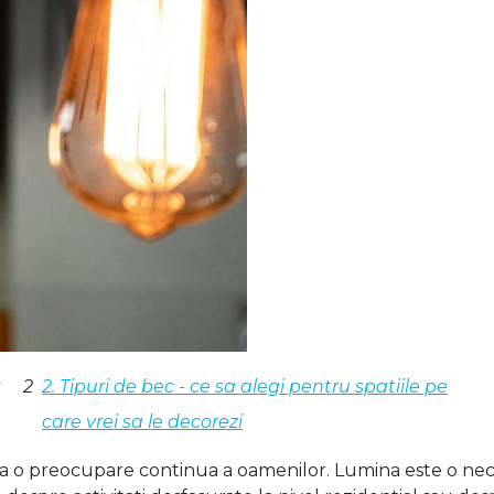
2. Tipuri de bec - ce sa alegi pentru spatiile pe
care vrei sa le decorezi
nta o preocupare continua a oamenilor. Lumina este o neces