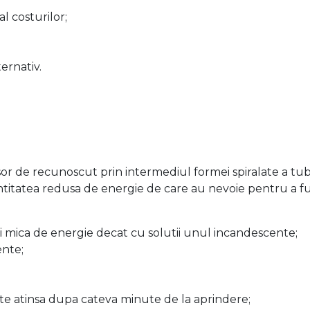
l costurilor;
ernativ.
sor de recunoscut prin intermediul formei spiralate a tu
titatea redusa de energie de care au nevoie pentru a funct
 mica de energie decat cu solutii unul incandescente;
ente;
ste atinsa dupa cateva minute de la aprindere;