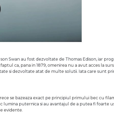
n Swan au fost dezvoltate de Thomas Edison, iar progres
ptul ca, pana in 1879, omenirea nu a avut acces la surse d
te si dezvoltate atat de multe solutii. Iata care sunt prin
eoarece se bazeaza exact pe principiul primului bec cu fi
 lumina puternica si au avantajul de a putea fi foarte us
aje evidente.