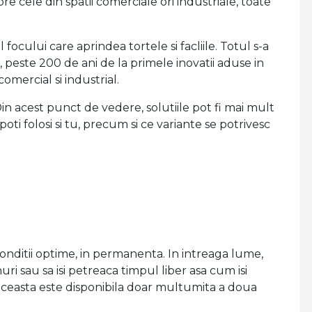
pre cele din spatii comerciale ori industriale, toate
ocului care aprindea tortele si facliile. Totul s-a
 peste 200 de ani de la primele inovatii aduse in
 comercial si industrial.
n acest punct de vedere, solutiile pot fi mai mult
ti folosi si tu, precum si ce variante se potrivesc
conditii optime, in permanenta. In intreaga lume,
ri sau sa isi petreaca timpul liber asa cum isi
r aceasta este disponibila doar multumita a doua