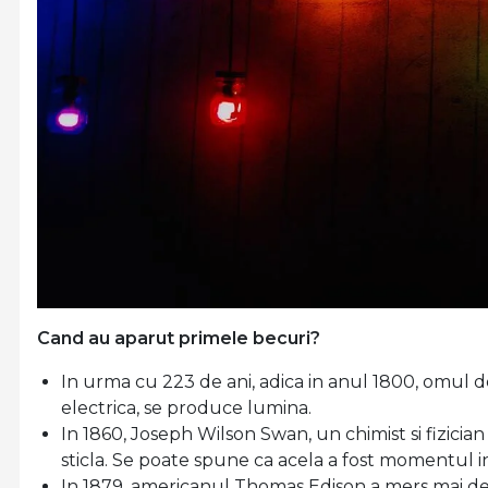
Cand au aparut primele becuri?
In urma cu 223 de ani, adica in anul 1800, omul d
electrica, se produce lumina.
In 1860, Joseph Wilson Swan, un chimist si fizici
sticla. Se poate spune ca acela a fost momentul in
In 1879, americanul Thomas Edison a mers mai depar