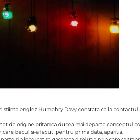
e stiinta englez Humphry Davy constata ca la contactul d
an tot de origine britanica ducea mai departe conceptul co
 care becul si-a facut, pentru prima data, aparitia.
te si a incercat sa gaseasca o solutie prin care sa trans