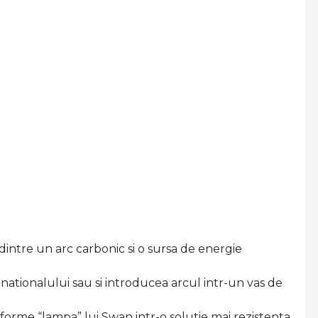
intre un arc carbonic si o sursa de energie
nationalului sau si introducea arcul intr-un vas de
forme “lampa” lui Swan intr-o solutie mai rezistenta,