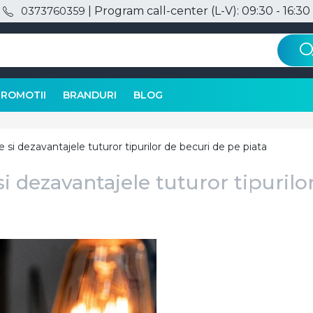
| Program call-center (L-V): 09:30 - 16:30
0373760359
PROMOTII
BRANDURI
BLOG
le si dezavantajele tuturor tipurilor de becuri de pe piata
si dezavantajele tuturor tipurilo