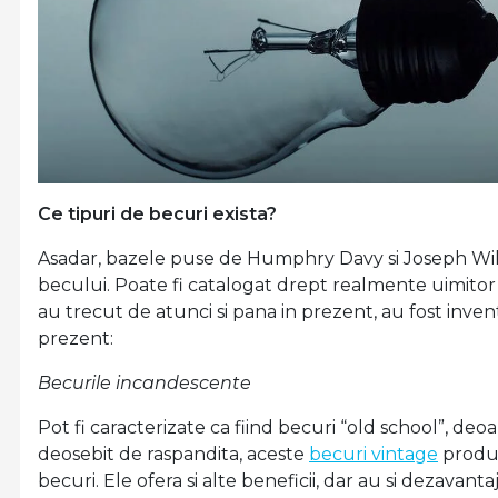
Ce tipuri de becuri exista?
Asadar, bazele puse de Humphry Davy si Joseph Wilso
becului. Poate fi catalogat drept realmente uimitor fa
au trecut de atunci si pana in prezent, au fost inventa
prezent:
Becurile incandescente
Pot fi caracterizate ca fiind becuri “old school”, d
deosebit de raspandita, aceste
becuri vintage
produc
becuri. Ele ofera si alte beneficii, dar au si dezavant