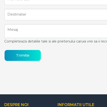
Destinatar
Mesaj
Completeaza detaliile tale si ale prietenului caruia vrei sa ii r
Trimite
DESPRE NOI
INFORMATII UTILE