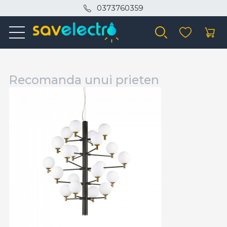
0373760359
Recomanda unui prieten