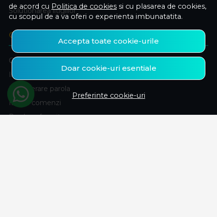
de acord cu
Politica de cookies
si cu plasarea de cookies,
Solutionarea litigiilor
cu scopul de a va oferi o experienta imbunatatita.
CONT CLIENT
Accepta toate cookie-urile
Contul meu
Doar cookie-uri esentiale
Inregistrare
Recuperare parola
Preferinte cookie-uri
Istoric comenzi
Produse favorite
ABONEAZA-TE LA NEWSLETTER
Fii la curent cu toate promotiile si produsele noi din shop!
Email