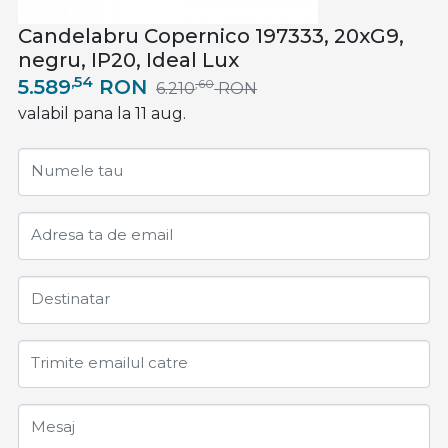
Candelabru Copernico 197333, 20xG9,
negru, IP20, Ideal Lux
,54
5.589
RON
,60
6.210
RON
valabil pana la 11 aug.
Numele tau
Adresa ta de email
Destinatar
Trimite emailul catre
Mesaj