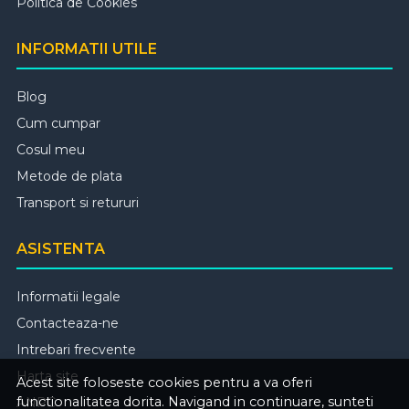
Politica de Cookies
INFORMATII UTILE
Blog
Cum cumpar
Cosul meu
Metode de plata
Transport si retururi
ASISTENTA
Informatii legale
Contacteaza-ne
Intrebari frecvente
Harta site
Acest site foloseste cookies pentru a va oferi
functionalitatea dorita. Navigand in continuare, sunteti
ANPC