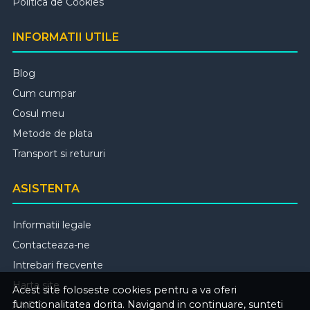
Politica de Cookies
INFORMATII UTILE
Blog
Cum cumpar
Cosul meu
Metode de plata
Transport si retururi
ASISTENTA
Informatii legale
Contacteaza-ne
Intrebari frecvente
Harta site
Acest site foloseste cookies pentru a va oferi
functionalitatea dorita. Navigand in continuare, sunteti
ANPC