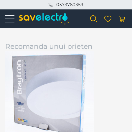
0373760359
Recomanda unui prieten