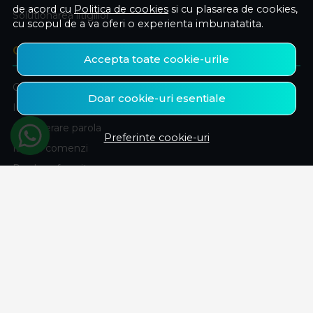
de acord cu
Politica de cookies
si cu plasarea de cookies,
Solutionarea litigiilor
cu scopul de a va oferi o experienta imbunatatita.
CONT CLIENT
Accepta toate cookie-urile
Contul meu
Doar cookie-uri esentiale
Inregistrare
Recuperare parola
Preferinte cookie-uri
Istoric comenzi
Produse favorite
ABONEAZA-TE LA NEWSLETTER
Fii la curent cu toate promotiile si produsele noi din shop!
Email