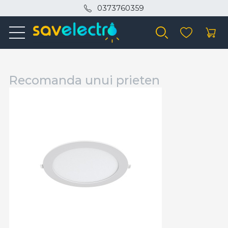
0373760359
Recomanda unui prieten