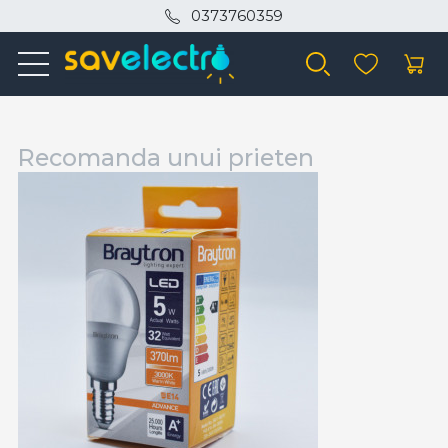
0373760359
Recomanda unui prieten