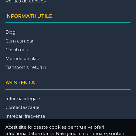
Politica de Cookies
INFORMATII UTILE
Blog
Cum cumpar
Cosul meu
Metode de plata
Transport si retururi
ASISTENTA
Informatii legale
Contacteaza-ne
Intrebari frecvente
Harta site
Acest site foloseste cookies pentru a va oferi
functionalitatea dorita. Navigand in continuare, sunteti
ANPC