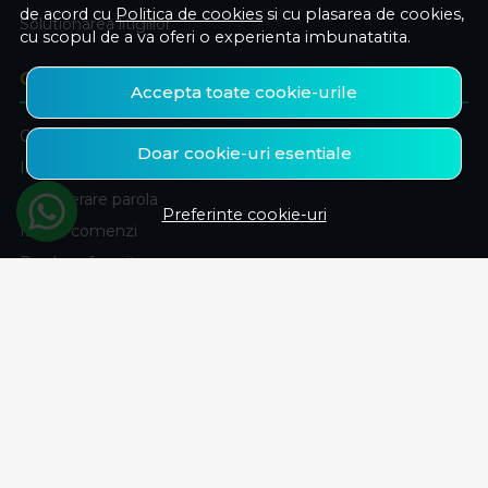
de acord cu
Politica de cookies
si cu plasarea de cookies,
Solutionarea litigiilor
cu scopul de a va oferi o experienta imbunatatita.
CONT CLIENT
Accepta toate cookie-urile
Contul meu
Doar cookie-uri esentiale
Inregistrare
Recuperare parola
Preferinte cookie-uri
Istoric comenzi
Produse favorite
ABONEAZA-TE LA NEWSLETTER
Fii la curent cu toate promotiile si produsele noi din shop!
Email