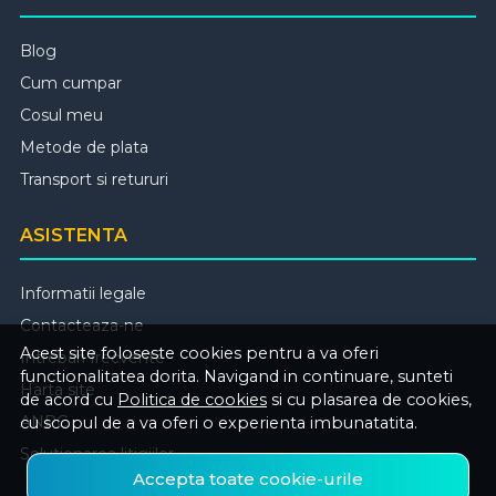
Blog
Cum cumpar
Cosul meu
Metode de plata
Transport si retururi
ASISTENTA
Informatii legale
Contacteaza-ne
Acest site foloseste cookies pentru a va oferi
Intrebari frecvente
functionalitatea dorita. Navigand in continuare, sunteti
Harta site
de acord cu
Politica de cookies
si cu plasarea de cookies,
ANPC
cu scopul de a va oferi o experienta imbunatatita.
Solutionarea litigiilor
Accepta toate cookie-urile