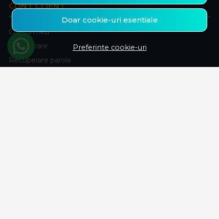
CONT CLIENT
Doar cookie-uri esentiale
Contul meu
Inregistrare
Preferinte cookie-uri
Recuperare parola
Istoric comenzi
Produse favorite
ABONEAZA-TE LA NEWSLETTER
Fii la curent cu toate promotiile si produsele noi din shop!
Email
Aboneaza-te