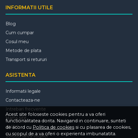
INFORMATII UTILE
Blog
Cum cumpar
Cosul meu
Metode de plata
Transport si retururi
ASISTENTA
Informatii legale
Contacteaza-ne
Intrebari frecvente
Acest site foloseste cookies pentru a va oferi
Harta site
functionalitatea dorita. Navigand in continuare, sunteti
ANPC
de acord cu
Politica de cookies
si cu plasarea de cookies,
cu scopul de a va oferi o experienta imbunatatita.
Solutionarea litigiilor