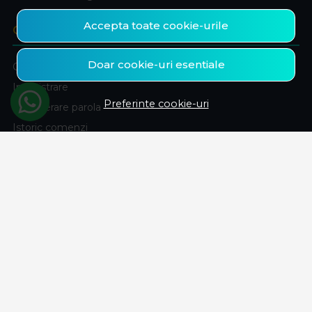
Accepta toate cookie-urile
CONT CLIENT
Doar cookie-uri esentiale
Contul meu
Inregistrare
Preferinte cookie-uri
Recuperare parola
Istoric comenzi
Produse favorite
ABONEAZA-TE LA NEWSLETTER
Fii la curent cu toate promotiile si produsele noi din shop!
Email
Aboneaza-te