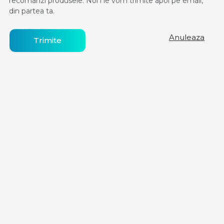
recomanzi produsele. Noi i le vom trimite apoi pe email,
din partea ta.
Anuleaza
Trimite