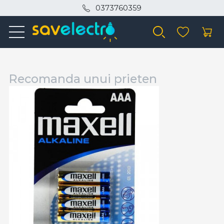
0373760359
Recomanda unui prieten