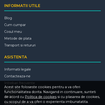
INFORMATII UTILE
Blog
Cum cumpar
Cosul meu
Metode de plata
Transport si retururi
ASISTENTA
Informatii legale
Contacteaza-ne
Intrebari frecvente
Acest site foloseste cookies pentru a va oferi
Harta site
functionalitatea dorita. Navigand in continuare, sunteti
ANPC
de acord cu
Politica de cookies
si cu plasarea de cookies,
cu scopul de a va oferi o experienta imbunatatita.
Solutionarea litigiilor