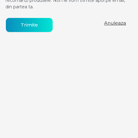
recomanzi produsele. Noi i le vom trimite apoi pe email,
din partea ta.
Anuleaza
Trimite