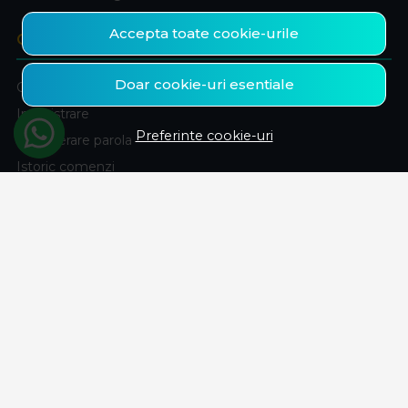
Accepta toate cookie-urile
CONT CLIENT
Doar cookie-uri esentiale
Contul meu
Inregistrare
Preferinte cookie-uri
Recuperare parola
Istoric comenzi
Produse favorite
ABONEAZA-TE LA NEWSLETTER
Fii la curent cu toate promotiile si produsele noi din shop!
Email
Aboneaza-te