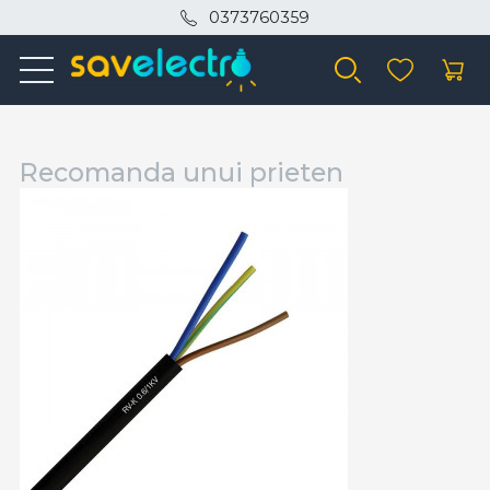
0373760359
Recomanda unui prieten