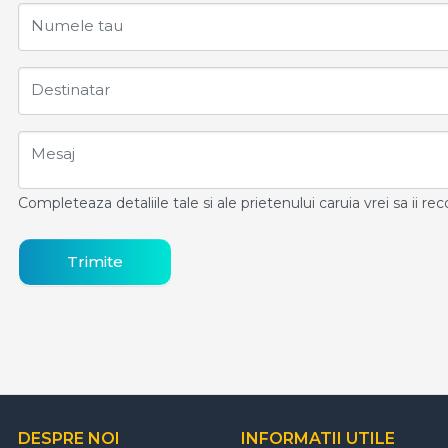
Numele tau
Destinatar
Mesaj
Completeaza detaliile tale si ale prietenului caruia vrei sa ii r
Trimite
DESPRE NOI
INFORMATII UTILE