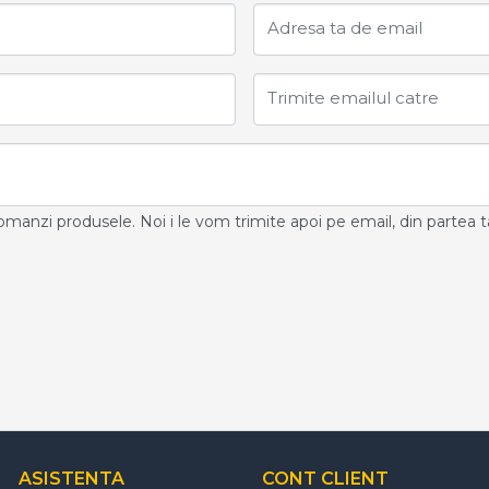
Adresa ta de email
Trimite emailul catre
ecomanzi produsele. Noi i le vom trimite apoi pe email, din partea t
ASISTENTA
CONT CLIENT