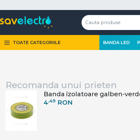
TOATE CATEGORIILE
BANDA LED
Recomanda unui prieten
Banda izolatoare galben-ver
,49
4
RON